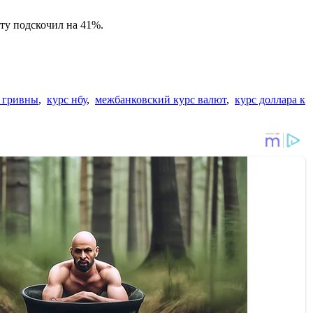
ту подскочил на 41%.
 гривны
,
курс нбу
,
межбанковский курс валют
,
курс доллара к