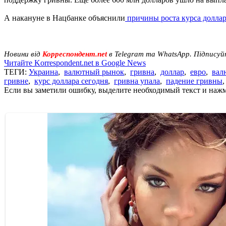
А накануне в Нацбанке объяснили
причины роста курса доллар
Новини від
Корреспондент.net
в Telegram та WhatsApp. Підписуй
Читайте Korrespondent.net в Google News
ТЕГИ:
Украина
,
валютный рынок
,
гривна
,
доллар
,
евро
,
вал
гривне
,
курс доллара сегодня
,
гривна упала
,
падение гривны
Если вы заметили ошибку, выделите необходимый текст и нажми