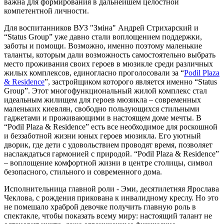
важна для формирования в дальнейшем целостной
компетентной личности.
Для воспитанников ВУЗ "Зміна" Андрей Стрихарский и
“Status Group” уже давно стали воплощением поддержки,
заботы и помощи. Возможно, именно поэтому маленькие
таланты, которым дали возможность самостоятельно выбрать
место проживания своих героев в мюзикле среди различных
жилых комплексов, единогласно проголосовали за “
Podil Plaza
& Residence
”, застройщиком которого является именно “Status
Group”. Этот многофункциональный жилой комплекс стал
идеальным жилищем для героев мюзикла – современных
маленьких киевлян, свободно пользующихся стильными
гаджетами и проживающими в настоящем доме мечты. В
“Podil Plaza & Residence” есть все необходимое для роскошной
и беззаботной жизни юных героев мюзикла. Его уютный
дворик, где дети с удовольствием проводят время, позволяет
наслаждаться гармонией с природой. “Podil Plaza & Residence”
– воплощение комфортной жизни в центре столицы, символ
безопасного, стильного и современного дома.
Исполнительница главной роли - Эми, десятилетняя Ярослава
Чеклова, с рождения прикована к инвалидному креслу. Но это
не помешало храброй девочке получить главную роль в
спектакле, чтобы показать всему миру: настоящий талант не