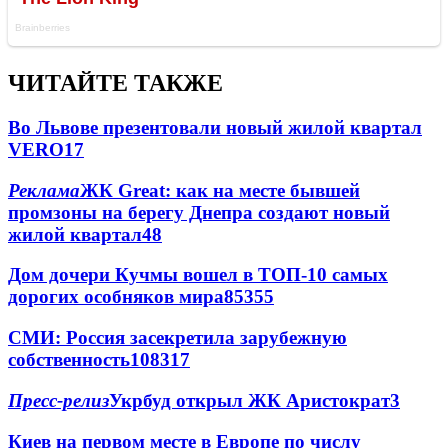
ЧИТАЙТЕ ТАКЖЕ
Во Львове презентовали новый жилой квартал
VERO
17
Реклама
ЖК Great: как на месте бывшей
промзоны на берегу Днепра создают новый
жилой квартал
4
8
Дом дочери Кучмы вошел в ТОП-10 самых
дорогих особняков мира
85
3
55
СМИ: Россия засекретила зарубежную
собственность
108
3
17
Пресс-релиз
Укрбуд открыл ЖК Аристократ
3
Киев на первом месте в Европе по числу