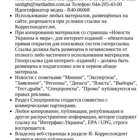
sunlight@mediadim.com.ua
Телефон: 044-205-43-00
Идентификатор медиа - R40-06068
Использование любых материалов, размещённых на
сайте, разрешается при условии ссылки на
Корреспондент.net.
При копировании материалов со страницы «Новости
Украины и мира», для интернет-изданий – обязательна
прямая открытая для поисковых систем гиперссылка.
Ссылка должна быть размещена в независимости от
полного либо частичного использования материалов.
Гиперссылка (для интернет- изданий) – должна быть
размещена в подзаголовке или в первом абзаце
материала.
Новости с пометками "Мнение", "Экспертиза",
"Заявление", "Регионы", "Деньги", "Власть", "Выборы",
"Тест-драйв", "Спецпроекты", "Промо" публикуются на
правах рекламы.
Раздел Спецпроекты создается совместно с
коммерческими партнерами.
Любое копирование, публикация, републикация и
другое распространение информации, которое содержит
ссылку на "Интерфакс-Украина", EPA / UPG, строго
воспрещается.
Владелец веб-страницы в разделе Я- Корреспондент
является автор публикации.