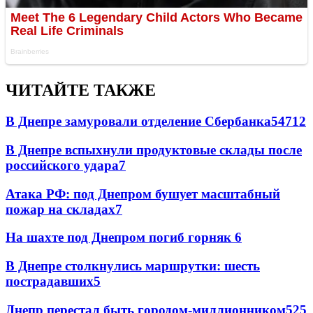
ЧИТАЙТЕ ТАКЖЕ
В Днепре замуровали отделение Сбербанка
54
7
12
В Днепре вспыхнули продуктовые склады после
российского удара
7
Атака РФ: под Днепром бушует масштабный
пожар на складах
7
На шахте под Днепром погиб горняк
6
В Днепре столкнулись маршрутки: шесть
пострадавших
5
Днепр перестал быть городом-миллионником
5
25