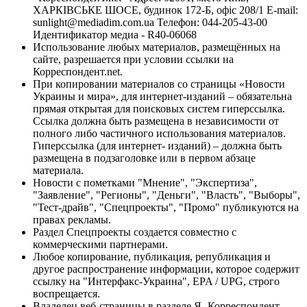
ХАРКІВСЬКЕ ШОСЕ, будинок 172-Б, офіс 208/1 E-mail:
sunlight@mediadim.com.ua
Телефон: 044-205-43-00
Идентификатор медиа - R40-06068
Использование любых материалов, размещённых на
сайте, разрешается при условии ссылки на
Корреспондент.net.
При копировании материалов со страницы «Новости
Украины и мира», для интернет-изданий – обязательна
прямая открытая для поисковых систем гиперссылка.
Ссылка должна быть размещена в независимости от
полного либо частичного использования материалов.
Гиперссылка (для интернет- изданий) – должна быть
размещена в подзаголовке или в первом абзаце
материала.
Новости с пометками "Мнение", "Экспертиза",
"Заявление", "Регионы", "Деньги", "Власть", "Выборы",
"Тест-драйв", "Спецпроекты", "Промо" публикуются на
правах рекламы.
Раздел Спецпроекты создается совместно с
коммерческими партнерами.
Любое копирование, публикация, републикация и
другое распространение информации, которое содержит
ссылку на "Интерфакс-Украина", EPA / UPG, строго
воспрещается.
Владелец веб-страницы в разделе Я- Корреспондент