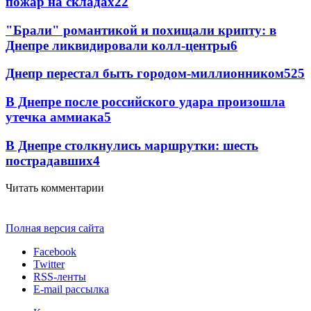
пожар на складах
22
"Брали" романтикой и похищали крипту: в
Днепре ликвидировали колл-центры
6
Днепр перестал быть городом-миллионником
5
25
В Днепре после российского удара произошла
утечка аммиака
5
В Днепре столкнулись маршрутки: шесть
пострадавших
4
Читать комментарии
Полная версия сайта
Facebook
Twitter
RSS-ленты
E-mail рассылка