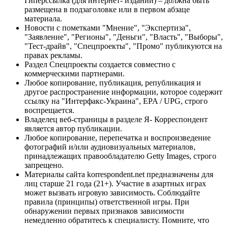
Гиперссылка (для интернет- изданий) – должна быть
размещена в подзаголовке или в первом абзаце
материала.
Новости с пометками "Мнение", "Экспертиза",
"Заявление", "Регионы", "Деньги", "Власть", "Выборы",
"Тест-драйв", "Спецпроекты", "Промо" публикуются на
правах рекламы.
Раздел Спецпроекты создается совместно с
коммерческими партнерами.
Любое копирование, публикация, републикация и
другое распространение информации, которое содержит
ссылку на "Интерфакс-Украина", EPA / UPG, строго
воспрещается.
Владелец веб-страницы в разделе Я- Корреспондент
является автор публикации.
Любое копирование, перепечатка и воспроизведение
фотографий и/или аудиовизуальных материалов,
принадлежащих правообладателю Getty Images, строго
запрещено.
Материалы сайта korrespondent.net предназначены для
лиц старше 21 года (21+). Участие в азартных играх
может вызвать игровую зависимость. Соблюдайте
правила (принципы) ответственной игры. При
обнаружении первых признаков зависимости
немедленно обратитесь к специалисту. Помните, что