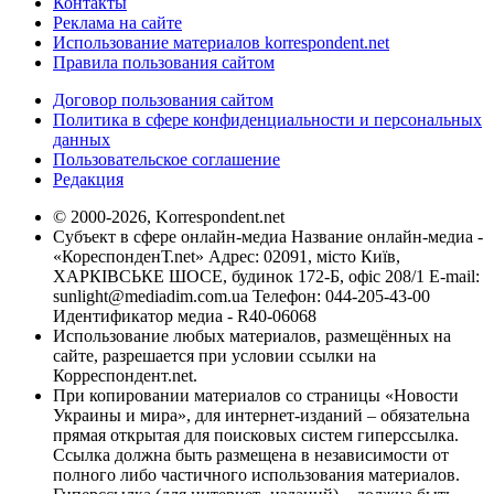
Контакты
Реклама на сайте
Использование материалов korrespondent.net
Правила пользования сайтом
Договор пользования сайтом
Политика в сфере конфиденциальности и персональных
данных
Пользовательское соглашение
Редакция
© 2000-2026, Korrespondent.net
Субъект в сфере онлайн-медиа Название онлайн-медиа -
«КореспонденТ.net» Адрес: 02091, місто Київ,
ХАРКІВСЬКЕ ШОСЕ, будинок 172-Б, офіс 208/1 E-mail:
sunlight@mediadim.com.ua
Телефон: 044-205-43-00
Идентификатор медиа - R40-06068
Использование любых материалов, размещённых на
сайте, разрешается при условии ссылки на
Корреспондент.net.
При копировании материалов со страницы «Новости
Украины и мира», для интернет-изданий – обязательна
прямая открытая для поисковых систем гиперссылка.
Ссылка должна быть размещена в независимости от
полного либо частичного использования материалов.