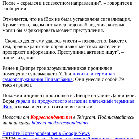
После – скрылся в неизвестном направлении", – говорится в
сообщении.
Отмечается, что на iBox не была установлена сигнализация.
Кроме этого, рядом нет камер видеонаблюдения, которые
могли бы зафиксировать момент преступления.
"Сколько денег ему удалось унести – неизвестно. Вместе с
тем, правоохранители опрашивают местных жителей и
проверяют информацию. Преступника активно ищут", –
пишет издание.
Ранее в Днепре трое злоумышленников проникли в
помещение супермаркета АТБ и
похитили терминал
самообслуживания ПриватБанка
. Они унесли с собой 79
тысяч гривен.
Похожий инцидент произошел в Днепре на улице Дарницкой.
Воры
украли из продуктового магазина платежный терминал
iBox
, взломали его и похитили все деньги.
Новости от
Корреспондент.net
в Telegram. Подписывайтесь
на наш канал
https://t.me/korrespondentnet
Читайте Korrespondent.net в Google News
ТЕГИ:
воры
,
кража
,
Днепр
,
платежный терминал
,
терминал