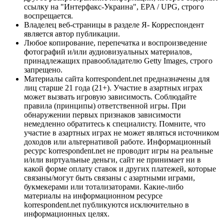
ссылку на "Интерфакс-Украина", EPA / UPG, строго
воспрещается.
Владелец веб-страницы в разделе Я- Корреспондент
является автор публикации.
Любое копирование, перепечатка и воспроизведение
фотографий и/или аудиовизуальных материалов,
принадлежащих правообладателю Getty Images, строго
запрещено.
Материалы сайта korrespondent.net предназначены для
лиц старше 21 года (21+). Участие в азартных играх
может вызвать игровую зависимость. Соблюдайте
правила (принципы) ответственной игры. При
обнаружении первых признаков зависимости
немедленно обратитесь к специалисту. Помните, что
участие в азартных играх не может являться источником
доходов или альтернативой работе. Информационный
ресурс korrespondent.net не проводит игры на реальные
и/или виртуальные деньги, сайт не принимает ни в
какой форме оплату ставок и других платежей, которые
связаны/могут быть связаны с азартными играми,
букмекерами или тотализаторами. Какие-либо
материалы на информационном ресурсе
korrespondent.net публикуются исключительно в
информационных целях.