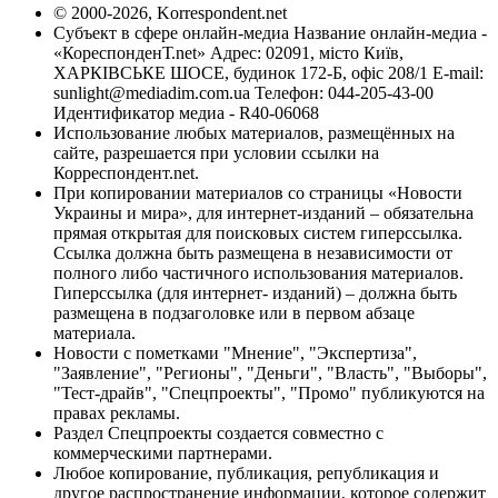
© 2000-2026, Korrespondent.net
Субъект в сфере онлайн-медиа Название онлайн-медиа -
«КореспонденТ.net» Адрес: 02091, місто Київ,
ХАРКІВСЬКЕ ШОСЕ, будинок 172-Б, офіс 208/1 E-mail:
sunlight@mediadim.com.ua
Телефон: 044-205-43-00
Идентификатор медиа - R40-06068
Использование любых материалов, размещённых на
сайте, разрешается при условии ссылки на
Корреспондент.net.
При копировании материалов со страницы «Новости
Украины и мира», для интернет-изданий – обязательна
прямая открытая для поисковых систем гиперссылка.
Ссылка должна быть размещена в независимости от
полного либо частичного использования материалов.
Гиперссылка (для интернет- изданий) – должна быть
размещена в подзаголовке или в первом абзаце
материала.
Новости с пометками "Мнение", "Экспертиза",
"Заявление", "Регионы", "Деньги", "Власть", "Выборы",
"Тест-драйв", "Спецпроекты", "Промо" публикуются на
правах рекламы.
Раздел Спецпроекты создается совместно с
коммерческими партнерами.
Любое копирование, публикация, републикация и
другое распространение информации, которое содержит