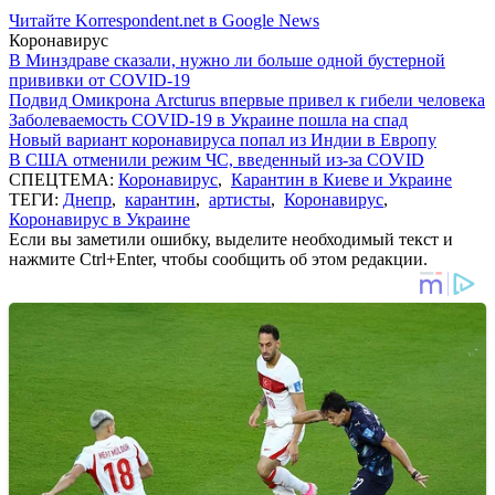
Читайте Korrespondent.net в Google News
Коронавирус
В Минздраве сказали, нужно ли больше одной бустерной
прививки от COVID-19
Подвид Омикрона Arcturus впервые привел к гибели человека
Заболеваемость COVID-19 в Украине пошла на спад
Новый вариант коронавируса попал из Индии в Европу
В США отменили режим ЧС, введенный из-за COVID
СПЕЦТЕМА:
Коронавирус
,
Карантин в Киеве и Украине
ТЕГИ:
Днепр
,
карантин
,
артисты
,
Коронавирус
,
Коронавирус в Украине
Если вы заметили ошибку, выделите необходимый текст и
нажмите Ctrl+Enter, чтобы сообщить об этом редакции.