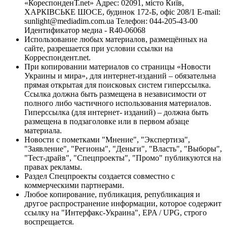
«КореспонденТ.net» Адрес: 02091, місто Київ,
ХАРКІВСЬКЕ ШОСЕ, будинок 172-Б, офіс 208/1 E-mail:
sunlight@mediadim.com.ua
Телефон: 044-205-43-00
Идентификатор медиа - R40-06068
Использование любых материалов, размещённых на
сайте, разрешается при условии ссылки на
Корреспондент.net.
При копировании материалов со страницы «Новости
Украины и мира», для интернет-изданий – обязательна
прямая открытая для поисковых систем гиперссылка.
Ссылка должна быть размещена в независимости от
полного либо частичного использования материалов.
Гиперссылка (для интернет- изданий) – должна быть
размещена в подзаголовке или в первом абзаце
материала.
Новости с пометками "Мнение", "Экспертиза",
"Заявление", "Регионы", "Деньги", "Власть", "Выборы",
"Тест-драйв", "Спецпроекты", "Промо" публикуются на
правах рекламы.
Раздел Спецпроекты создается совместно с
коммерческими партнерами.
Любое копирование, публикация, републикация и
другое распространение информации, которое содержит
ссылку на "Интерфакс-Украина", EPA / UPG, строго
воспрещается.