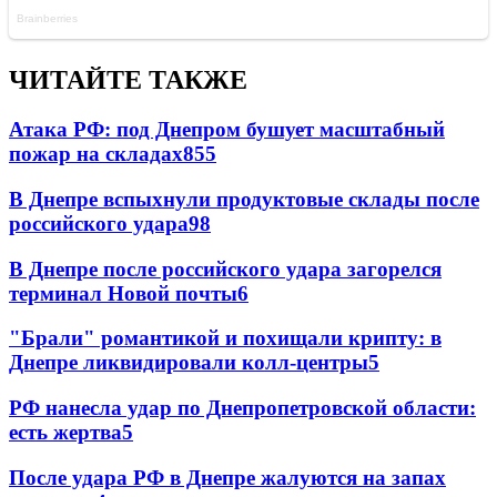
ЧИТАЙТЕ ТАКЖЕ
Атака РФ: под Днепром бушует масштабный
пожар на складах
855
В Днепре вспыхнули продуктовые склады после
российского удара
98
В Днепре после российского удара загорелся
терминал Новой почты
6
"Брали" романтикой и похищали крипту: в
Днепре ликвидировали колл-центры
5
РФ нанесла удар по Днепропетровской области:
есть жертва
5
После удара РФ в Днепре жалуются на запах