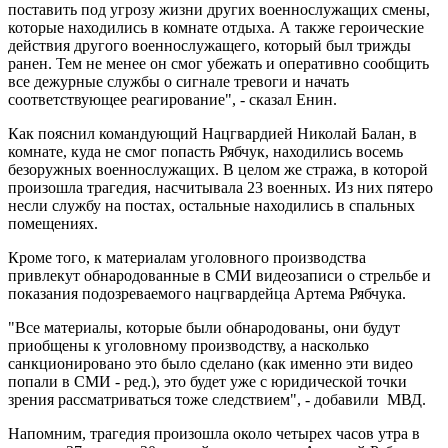
поставить под угрозу жизни других военнослужащих смены,
которые находились в комнате отдыха. А также героические
действия другого военнослужащего, который был трижды
ранен. Тем не менее он смог убежать и оперативно сообщить
все дежурные службы о сигнале тревоги и начать
соответствующее реагирование", - сказал Енин.
Как пояснил командующий Нацгвардией Николай Балан, в
комнате, куда не смог попасть Рябчук, находились восемь
безоружных военнослужащих. В целом же стража, в которой
произошла трагедия, насчитывала 23 военных. Из них пятеро
несли службу на постах, остальные находились в спальных
помещениях.
Кроме того, к материалам уголовного производства
привлекут обнародованные в СМИ видеозаписи о стрельбе и
показания подозреваемого нацгвардейца Артема Рябчука.
"Все материалы, которые были обнародованы, они будут
приобщены к уголовному производству, а насколько
санкционировано это было сделано (как именно эти видео
попали в СМИ - ред.), это будет уже с юридической точки
зрения рассматриваться тоже следствием", - добавили МВД.
Напомним, трагедия произошла около четырех часов утра в