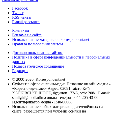
Facebook
Twitter
RSS-ленты
E-mail рассылка
Контакты
Реклама на сайте
Использование материалов korrespondent.net
Правила пользования сайтом
Договор пользования сайтом
Политика в сфере конфиденциальности и персональных
данных
Пользовательское соглашение
Редакция
© 2000-2026, Korrespondent.net
Субъект в сфере онлайн-медиа Название онлайн-медиа -
«КореспонденТ.net» Адрес: 02091, місто Київ,
ХАРКІВСЬКЕ ШОСЕ, будинок 172-Б, офіс 208/1 E-mail:
sunlight@mediadim.com.ua
Телефон: 044-205-43-00
Идентификатор медиа - R40-06068
Использование любых материалов, размещённых на
сайте, разрешается при условии ссылки на