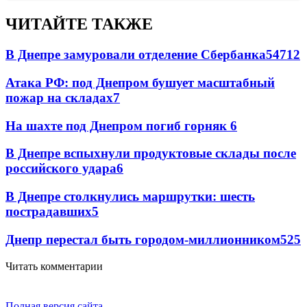
ЧИТАЙТЕ ТАКЖЕ
В Днепре замуровали отделение Сбербанка
54
7
12
Атака РФ: под Днепром бушует масштабный
пожар на складах
7
На шахте под Днепром погиб горняк
6
В Днепре вспыхнули продуктовые склады после
российского удара
6
В Днепре столкнулись маршрутки: шесть
пострадавших
5
Днепр перестал быть городом-миллионником
5
25
Читать комментарии
Полная версия сайта