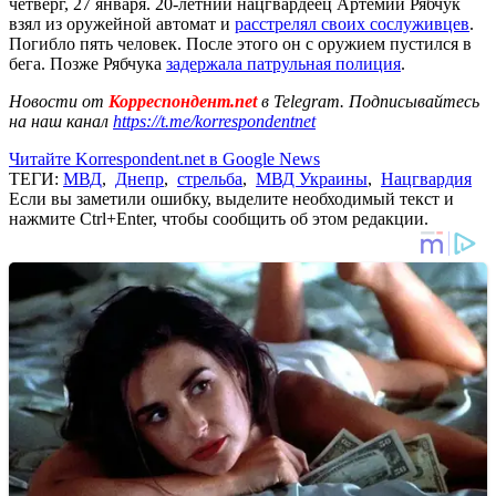
четверг, 27 января. 20-летний нацгвардеец Артемий Рябчук
взял из оружейной автомат и
расстрелял своих сослуживцев
.
Погибло пять человек. После этого он с оружием пустился в
бега. Позже Рябчука
задержала патрульная полиция
.
Новости от
Корреспондент.net
в Telegram. Подписывайтесь
на наш канал
https://t.me/korrespondentnet
Читайте Korrespondent.net в Google News
ТЕГИ:
МВД
,
Днепр
,
стрельба
,
МВД Украины
,
Нацгвардия
Если вы заметили ошибку, выделите необходимый текст и
нажмите Ctrl+Enter, чтобы сообщить об этом редакции.