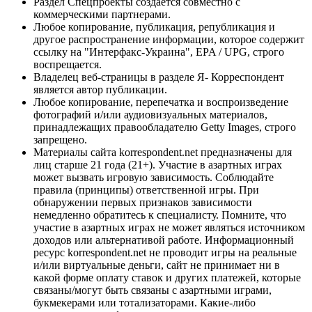
Раздел Спецпроекты создается совместно с
коммерческими партнерами.
Любое копирование, публикация, републикация и
другое распространение информации, которое содержит
ссылку на "Интерфакс-Украина", EPA / UPG, строго
воспрещается.
Владелец веб-страницы в разделе Я- Корреспондент
является автор публикации.
Любое копирование, перепечатка и воспроизведение
фотографий и/или аудиовизуальных материалов,
принадлежащих правообладателю Getty Images, строго
запрещено.
Материалы сайта korrespondent.net предназначены для
лиц старше 21 года (21+). Участие в азартных играх
может вызвать игровую зависимость. Соблюдайте
правила (принципы) ответственной игры. При
обнаружении первых признаков зависимости
немедленно обратитесь к специалисту. Помните, что
участие в азартных играх не может являться источником
доходов или альтернативой работе. Информационный
ресурс korrespondent.net не проводит игры на реальные
и/или виртуальные деньги, сайт не принимает ни в
какой форме оплату ставок и других платежей, которые
связаны/могут быть связаны с азартными играми,
букмекерами или тотализаторами. Какие-либо