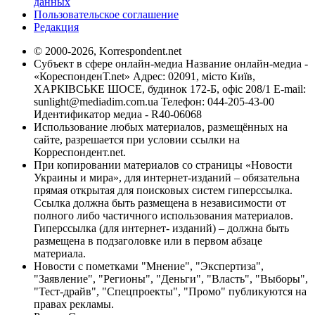
данных
Пользовательское соглашение
Редакция
© 2000-2026, Korrespondent.net
Субъект в сфере онлайн-медиа Название онлайн-медиа -
«КореспонденТ.net» Адрес: 02091, місто Київ,
ХАРКІВСЬКЕ ШОСЕ, будинок 172-Б, офіс 208/1 E-mail:
sunlight@mediadim.com.ua
Телефон: 044-205-43-00
Идентификатор медиа - R40-06068
Использование любых материалов, размещённых на
сайте, разрешается при условии ссылки на
Корреспондент.net.
При копировании материалов со страницы «Новости
Украины и мира», для интернет-изданий – обязательна
прямая открытая для поисковых систем гиперссылка.
Ссылка должна быть размещена в независимости от
полного либо частичного использования материалов.
Гиперссылка (для интернет- изданий) – должна быть
размещена в подзаголовке или в первом абзаце
материала.
Новости с пометками "Мнение", "Экспертиза",
"Заявление", "Регионы", "Деньги", "Власть", "Выборы",
"Тест-драйв", "Спецпроекты", "Промо" публикуются на
правах рекламы.