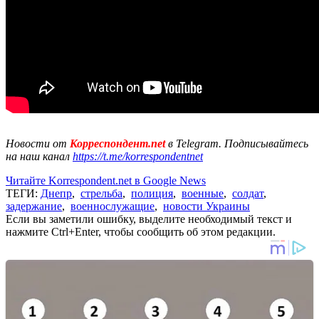
Новости от
Корреспондент.net
в Telegram. Подписывайтесь
на наш канал
https://t.me/korrespondentnet
Читайте Korrespondent.net в Google News
ТЕГИ:
Днепр
,
стрельба
,
полиция
,
военные
,
солдат
,
задержание
,
военнослужащие
,
новости Украины
Если вы заметили ошибку, выделите необходимый текст и
нажмите Ctrl+Enter, чтобы сообщить об этом редакции.