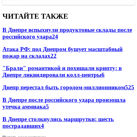
ЧИТАЙТЕ ТАКЖЕ
В Днепре вспыхнули продуктовые склады после
российского удара
24
Атака РФ: под Днепром бушует масштабный
пожар на складах
22
"Брали" романтикой и похищали крипту: в
Днепре ликвидировали колл-центры
6
Днепр перестал быть городом-миллионником
5
25
В Днепре после российского удара произошла
утечка аммиака
5
В Днепре столкнулись маршрутки: шесть
пострадавших
4