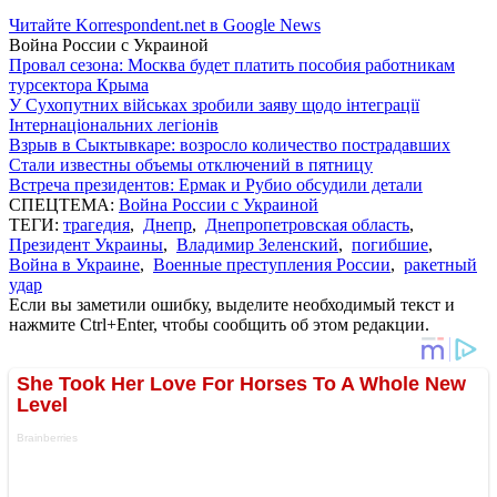
Читайте Korrespondent.net в Google News
Война России с Украиной
Провал сезона: Москва будет платить пособия работникам
турсектора Крыма
У Сухопутних військах зробили заяву щодо інтеграції
Інтернаціональних легіонів
Взрыв в Сыктывкаре: возросло количество пострадавших
Стали известны объемы отключений в пятницу
Встреча президентов: Ермак и Рубио обсудили детали
СПЕЦТЕМА:
Война России с Украиной
ТЕГИ:
трагедия
,
Днепр
,
Днепропетровская область
,
Президент Украины
,
Владимир Зеленский
,
погибшие
,
Война в Украине
,
Военные преступления России
,
ракетный
удар
Если вы заметили ошибку, выделите необходимый текст и
нажмите Ctrl+Enter, чтобы сообщить об этом редакции.