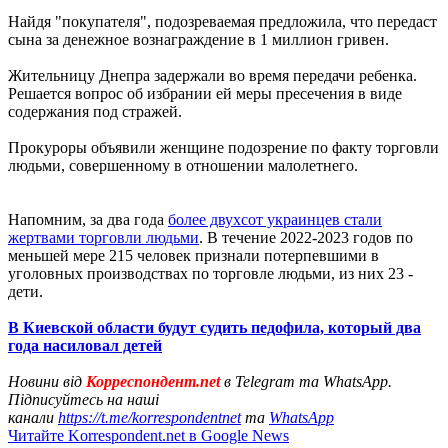
Найдя "покупателя", подозреваемая предложила, что передаст
сына за денежное вознаграждение в 1 миллион гривен.
Жительницу Днепра задержали во время передачи ребенка.
Решается вопрос об избрании ей меры пресечения в виде
содержания под стражей.
Прокуроры объявили женщине подозрение по факту торговли
людьми, совершенному в отношении малолетнего.
Напомним, за два года
более двухсот украинцев стали
жертвами торговли людьми
. В течение 2022-2023 годов по
меньшей мере 215 человек признали потерпевшими в
уголовных производствах по торговле людьми, из них 23 -
дети.
В Киевской области будут судить педофила, который два
года насиловал детей
Новини від
Корреспондент.net
в Telegram та WhatsApp.
Підписуйтесь на наші
канали
https://t.me/korrespondentnet
та
WhatsApp
Читайте Korrespondent.net в Google News