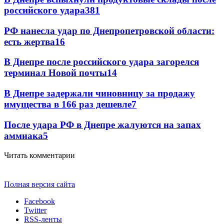
российского удара
381
РФ нанесла удар по Днепропетровской области:
есть жертва
16
В Днепре после российского удара загорелся
терминал Новой почты
14
В Днепре задержали чиновницу за продажу
имущества в 166 раз дешевле
7
После удара РФ в Днепре жалуются на запах
аммиака
5
Читать комментарии
Полная версия сайта
Facebook
Twitter
RSS-ленты