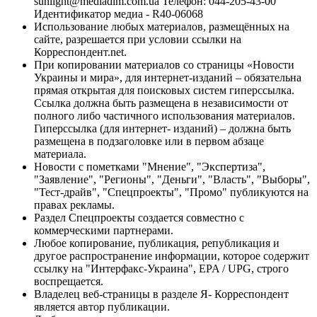
sunlight@mediadim.com.ua
Телефон: 044-205-43-00
Идентификатор медиа - R40-06068
Использование любых материалов, размещённых на
сайте, разрешается при условии ссылки на
Корреспондент.net.
При копировании материалов со страницы «Новости
Украины и мира», для интернет-изданий – обязательна
прямая открытая для поисковых систем гиперссылка.
Ссылка должна быть размещена в независимости от
полного либо частичного использования материалов.
Гиперссылка (для интернет- изданий) – должна быть
размещена в подзаголовке или в первом абзаце
материала.
Новости с пометками "Мнение", "Экспертиза",
"Заявление", "Регионы", "Деньги", "Власть", "Выборы",
"Тест-драйв", "Спецпроекты", "Промо" публикуются на
правах рекламы.
Раздел Спецпроекты создается совместно с
коммерческими партнерами.
Любое копирование, публикация, републикация и
другое распространение информации, которое содержит
ссылку на "Интерфакс-Украина", EPA / UPG, строго
воспрещается.
Владелец веб-страницы в разделе Я- Корреспондент
является автор публикации.