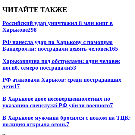
ЧИТАЙТЕ ТАКЖЕ
Российский удар уничтожил 8 млн книг в
Харькове
298
РФ нанесла удар по Харькову с помощью
Бандеролли: пострадали девять человек
165
Харьковщина под обстрелами: один человек
погиб, семеро пострадали
53
РФ атаковала Харьков: среди пострадавших
дети
17
В Харькове двое несовершеннолетних по
указанию спецслужб РФ убили военного
7
В Харькове мужчина бросился с ножом на ТЦК:
полиция открыла огонь
7