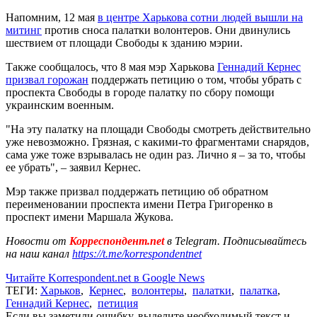
Напомним, 12 мая
в центре Харькова сотни людей вышли на
митинг
против сноса палатки волонтеров. Они двинулись
шествием от площади Свободы к зданию мэрии.
Также сообщалось, что 8 мая мэр Харькова
Геннадий Кернес
призвал горожан
поддержать петицию о том, чтобы убрать с
проспекта Свободы в городе палатку по сбору помощи
украинским военным.
"На эту палатку на площади Свободы смотреть действительно
уже невозможно. Грязная, с какими-то фрагментами снарядов,
сама уже тоже взрывалась не один раз. Лично я – за то, чтобы
ее убрать", – заявил Кернес.
Мэр также призвал поддержать петицию об обратном
переименовании проспекта имени Петра Григоренко в
проспект имени Маршала Жукова.
Новости от
Корреспондент.net
в Telegram. Подписывайтесь
на наш канал
https://t.me/korrespondentnet
Читайте Korrespondent.net в Google News
ТЕГИ:
Харьков
,
Кернес
,
волонтеры
,
палатки
,
палатка
,
Геннадий Кернес
,
петиция
Если вы заметили ошибку, выделите необходимый текст и