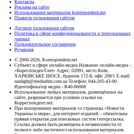
Контакты
Реклама на сайте
Использование материалов korrespondent.net
Правила пользования сайтом
Договор пользования сайтом
Политика в сфере конфиденциальности и персональных
данных
Пользовательское соглашение
Редакция
© 2000-2026, Korrespondent.net
Субъект в сфере онлайн-медиа Название онлайн-медиа -
«КореспонденТ.net» Адрес: 02091, місто Київ,
ХАРКІВСЬКЕ ШОСЕ, будинок 172-Б, офіс 208/1 E-mail:
sunlight@mediadim.com.ua
Телефон: 044-205-43-00
Идентификатор медиа - R40-06068
Использование любых материалов, размещённых на
сайте, разрешается при условии ссылки на
Корреспондент.net.
При копировании материалов со страницы «Новости
Украины и мира», для интернет-изданий – обязательна
прямая открытая для поисковых систем гиперссылка.
Ссылка должна быть размещена в независимости от
полного либо частичного использования материалов.