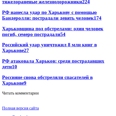
тяжелораненые железнодорожники
224
РФ нанесла удар по Харькову с помощью
Бандеролли: пострадали девять человек
174
Харьковщина под обстрелами: один человек
погиб, семеро пострадали
54
Российский удар уничтожил 8 млн книг в
Харькове
27
РФ атаковала Харьков: среди пострадавших
дети
10
Россияне снова обстреляли спасателей в
Харькове
9
Читать комментарии
Полная версия сайта