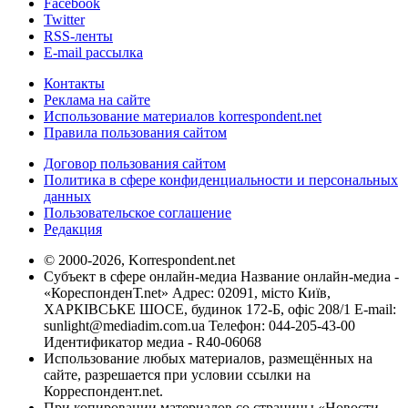
Facebook
Twitter
RSS-ленты
E-mail рассылка
Контакты
Реклама на сайте
Использование материалов korrespondent.net
Правила пользования сайтом
Договор пользования сайтом
Политика в сфере конфиденциальности и персональных
данных
Пользовательское соглашение
Редакция
© 2000-2026, Korrespondent.net
Субъект в сфере онлайн-медиа Название онлайн-медиа -
«КореспонденТ.net» Адрес: 02091, місто Київ,
ХАРКІВСЬКЕ ШОСЕ, будинок 172-Б, офіс 208/1 E-mail:
sunlight@mediadim.com.ua
Телефон: 044-205-43-00
Идентификатор медиа - R40-06068
Использование любых материалов, размещённых на
сайте, разрешается при условии ссылки на
Корреспондент.net.
При копировании материалов со страницы «Новости