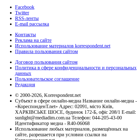
Facebook
Twitter
RSS-ленты
E-mail рассылка
Контакты
Реклама на сайте
Использование материалов korrespondent.net
Правила пользования сайтом
Договор пользования сайтом
Политика в сфере конфиденциальности и персональных
данных
Пользовательское соглашение
Редакция
© 2000-2026, Korrespondent.net
Субъект в сфере онлайн-медиа Название онлайн-медиа -
«КореспонденТ.net» Адрес: 02091, місто Київ,
ХАРКІВСЬКЕ ШОСЕ, будинок 172-Б, офіс 208/1 E-mail:
sunlight@mediadim.com.ua
Телефон: 044-205-43-00
Идентификатор медиа - R40-06068
Использование любых материалов, размещённых на
сайте, разрешается при условии ссылки на