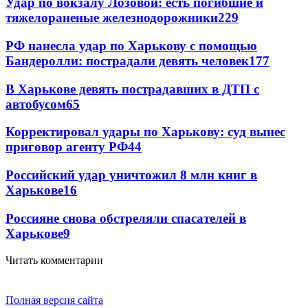
Удар по вокзалу Лозовой: есть погибшие и
тяжелораненые железнодорожники
229
РФ нанесла удар по Харькову с помощью
Бандеролли: пострадали девять человек
177
В Харькове девять пострадавших в ДТП с
автобусом
65
Корректировал удары по Харькову: суд вынес
приговор агенту РФ
44
Российский удар уничтожил 8 млн книг в
Харькове
16
Россияне снова обстреляли спасателей в
Харькове
9
Читать комментарии
Полная версия сайта