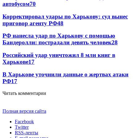
автобусом
70
Корректировал удары по Харькову: суд вынес
приговор агенту РФ
48
РФ нанесла удар по Харькову с помощью
Бандеролли: пострадали девять человек
28
Российский удар уничтожил 8 млн книг в
Харькове
17
В Харькове уточнили данные о жертвах атаки
РФ
17
Читать комментарии
Полная версия сайта
Facebook
Twitter
RSS-ленты