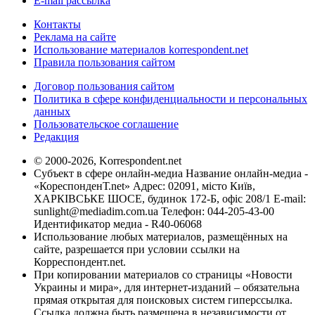
E-mail рассылка
Контакты
Реклама на сайте
Использование материалов korrespondent.net
Правила пользования сайтом
Договор пользования сайтом
Политика в сфере конфиденциальности и персональных
данных
Пользовательское соглашение
Редакция
© 2000-2026, Korrespondent.net
Субъект в сфере онлайн-медиа Название онлайн-медиа -
«КореспонденТ.net» Адрес: 02091, місто Київ,
ХАРКІВСЬКЕ ШОСЕ, будинок 172-Б, офіс 208/1 E-mail:
sunlight@mediadim.com.ua
Телефон: 044-205-43-00
Идентификатор медиа - R40-06068
Использование любых материалов, размещённых на
сайте, разрешается при условии ссылки на
Корреспондент.net.
При копировании материалов со страницы «Новости
Украины и мира», для интернет-изданий – обязательна
прямая открытая для поисковых систем гиперссылка.
Ссылка должна быть размещена в независимости от