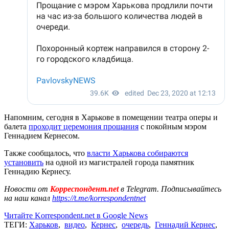
Напомним, сегодня в Харькове в помещении театра оперы и
балета
проходит церемония прощания
с покойным мэром
Геннадием Кернесом.
Также сообщалось, что
власти Харькова собираются
установить
на одной из магистралей города памятник
Геннадию Кернесу.
Новости от
Корреспондент.net
в Telegram. Подписывайтесь
на наш канал
https://t.me/korrespondentnet
Читайте Korrespondent.net в Google News
ТЕГИ:
Харьков
,
видео
,
Кернес
,
очередь
,
Геннадий Кернес
,