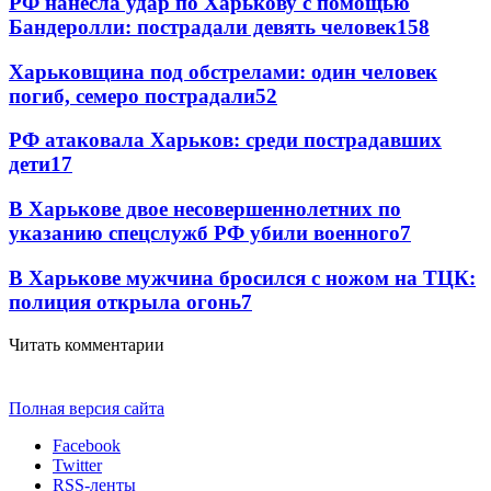
РФ нанесла удар по Харькову с помощью
Бандеролли: пострадали девять человек
158
Харьковщина под обстрелами: один человек
погиб, семеро пострадали
52
РФ атаковала Харьков: среди пострадавших
дети
17
В Харькове двое несовершеннолетних по
указанию спецслужб РФ убили военного
7
В Харькове мужчина бросился с ножом на ТЦК:
полиция открыла огонь
7
Читать комментарии
Полная версия сайта
Facebook
Twitter
RSS-ленты