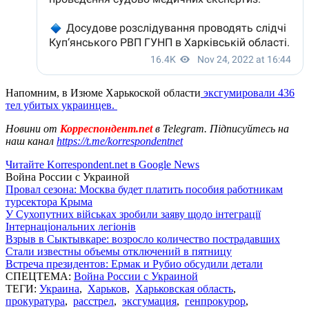
Напомним, в Изюме Харькоской области
эксгумировали 436
тел убитых украинцев.
Новини от
Корреспондент.net
в Telegram. Підписуйтесь на
наш канал
https://t.me/korrespondentnet
Читайте Korrespondent.net в Google News
Война России с Украиной
Провал сезона: Москва будет платить пособия работникам
турсектора Крыма
У Сухопутних військах зробили заяву щодо інтеграції
Інтернаціональних легіонів
Взрыв в Сыктывкаре: возросло количество пострадавших
Стали известны объемы отключений в пятницу
Встреча президентов: Ермак и Рубио обсудили детали
СПЕЦТЕМА:
Война России с Украиной
ТЕГИ:
Украина
,
Харьков
,
Харьковская область
,
прокуратура
,
расстрел
,
эксгумация
,
генпрокурор
,