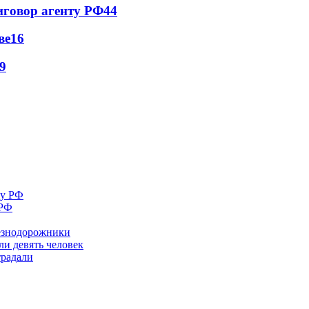
иговор агенту РФ
44
ве
16
9
 РФ
лезнодорожники
ли девять человек
традали