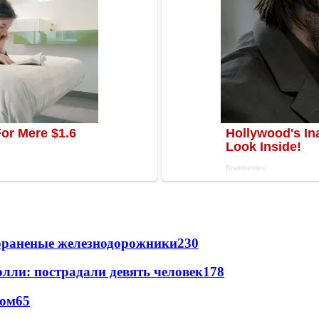
лораненые железнодорожники
230
лли: пострадали девять человек
178
сом
65