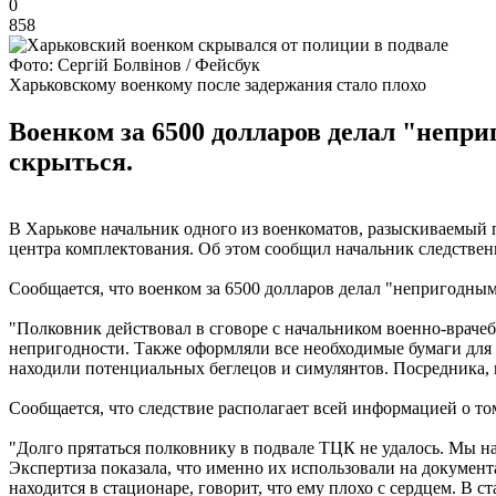
0
858
Фото: Сергій Болвінов / Фейсбук
Харьковскому военкому после задержания стало плохо
Военком за 6500 долларов делал "неприг
скрыться.
В Харькове начальник одного из военкоматов, разыскиваемый 
центра комплектования. Об этом сообщил начальник следстве
Сообщается, что военком за 6500 долларов делал "непригодным 
"Полковник действовал в сговоре с начальником военно-враче
непригодности. Также оформляли все необходимые бумаги для в
находили потенциальных беглецов и симулянтов. Посредника, п
Сообщается, что следствие располагает всей информацией о т
"Долго прятаться полковнику в подвале ТЦК не удалось. Мы н
Экспертиза показала, что именно их использовали на документ
находится в стационаре, говорит, что ему плохо с сердцем. В 