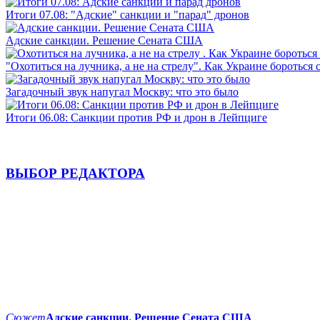
Итоги 07.08: "Адские" санкции и "парад" дронов
Адские санкции. Решение Сената США
"Охотиться на лучника, а не на стрелу". Как Украине бороться 
Загадочный звук напугал Москву: что это было
Итоги 06.08: Санкции против РФ и дрон в Лейпциге
ВЫБОР РЕДАКТОРА
Сюжет
Адские санкции. Решение Сената США