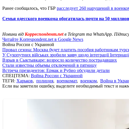
Ранее сообщалось, что ГБР
расследует 260 нарушений в военк
Семья одесского военкома обогатилась почти на 50 миллио
Новини від
Корреспондент.net
в Telegram та WhatsApp. Підпис
Читайте Korrespondent.net в Google News
Война России с Украиной
Провал сезона: Москва будет платить пособия работникам тур
У Сухопутних військах зробили заяву щодо інтеграції Інтернац
Взрыв в Сыктывкаре: возросло количество пострадавших
Стали известны объемы отключений в пятницу
Встреча президентов: Ермак и Рубио обсудили детали
СПЕЦТЕМА:
Война России с Украиной
ТЕГИ:
Харьков
,
полиция
,
военкомат
,
военком
,
Война в Укра
Если вы заметили ошибку, выделите необходимый текст и нажми