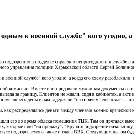
одным к военной службе" кого угодно, а 
по подозрению в подделке справок о непригодности к службе в 
нного управления полиции Харьковской области Сергей Болвино
к военной службе" кого угодно, а когда его схему разоблачили, 
бной комиссии. Вместе они продавали мужчинам документы о то
ыезда за границу. Клиентов не ждали, сидя в кабинетах, а акти
олучавшего деньги, мы задержали "на горячем" еще в мае", - п
ом, как распределялись деньги между членами военно-врачебной
ашли его во время обыска помещения ТЦК. Там он прятался вмес
ах, которые шли "на продажу". "Вручать подозрение начальнику
статусе подозреваемого также и глава ВВК. Следующим шагом буд