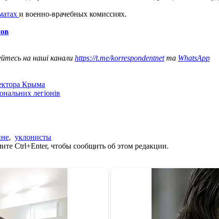
оматах
и военно-врачебных комиссиях.
нов
уйтесь на наші канали
https://t.me/korrespondentnet
та
WhatsApp
сектора Крыма
іональних легіонів
ине
,
уклонисты
те Ctrl+Enter, чтобы сообщить об этом редакции.