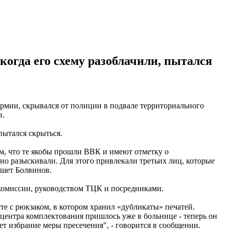
когда его схему разоблачили, пытался
армии, скрывался от полиции в подвале территориального
в.
пытался скрыться.
м, что те якобы прошли ВВК и имеют отметку о
вно разыскивали. Для этого привлекали третьих лиц, которые
ишет Болвинов.
 комиссии, руководством ТЦК и посредниками.
те с рюкзаком, в котором хранил «дубликаты» печатей.
 центра комплектования пришлось уже в больнице - теперь он
ет избрание меры пресечения", - говорится в сообщении.