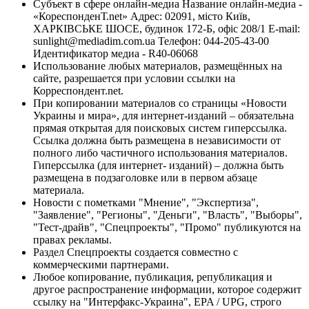
Субъект в сфере онлайн-медиа Название онлайн-медиа -
«КореспонденТ.net» Адрес: 02091, місто Київ,
ХАРКІВСЬКЕ ШОСЕ, будинок 172-Б, офіс 208/1 E-mail:
sunlight@mediadim.com.ua
Телефон: 044-205-43-00
Идентификатор медиа - R40-06068
Использование любых материалов, размещённых на
сайте, разрешается при условии ссылки на
Корреспондент.net.
При копировании материалов со страницы «Новости
Украины и мира», для интернет-изданий – обязательна
прямая открытая для поисковых систем гиперссылка.
Ссылка должна быть размещена в независимости от
полного либо частичного использования материалов.
Гиперссылка (для интернет- изданий) – должна быть
размещена в подзаголовке или в первом абзаце
материала.
Новости с пометками "Мнение", "Экспертиза",
"Заявление", "Регионы", "Деньги", "Власть", "Выборы",
"Тест-драйв", "Спецпроекты", "Промо" публикуются на
правах рекламы.
Раздел Спецпроекты создается совместно с
коммерческими партнерами.
Любое копирование, публикация, републикация и
другое распространение информации, которое содержит
ссылку на "Интерфакс-Украина", EPA / UPG, строго