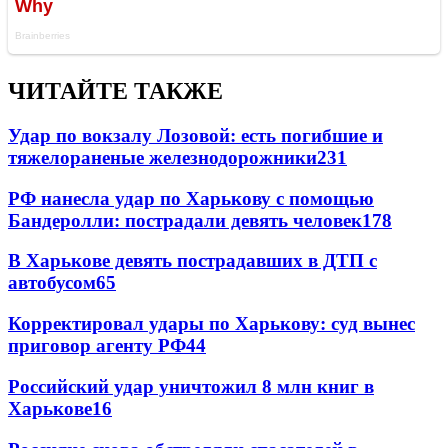
ЧИТАЙТЕ ТАКЖЕ
Удар по вокзалу Лозовой: есть погибшие и
тяжелораненые железнодорожники
231
РФ нанесла удар по Харькову с помощью
Бандеролли: пострадали девять человек
178
В Харькове девять пострадавших в ДТП с
автобусом
65
Корректировал удары по Харькову: суд вынес
приговор агенту РФ
44
Российский удар уничтожил 8 млн книг в
Харькове
16