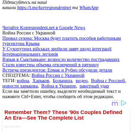
Підписуйтесь на наші
канали
https://t.me/korrespondentnet
та
WhatsApp
Читайте Korrespondent.net в Google News
Война России с Украиной
Провал сезона: Москва будет платить пособия работникам
турсектора Крыма
У Сухопутних військах зробили заяву щодо інтеграції
Інтернаціональних легіонів
Взрыв в Сыктывкаре: возросло количество пострадавших
Стали известны объемы отключений в пятницу
Встреча президентов: Ермак и Рубио обсудили детали
СПЕЦТЕМА:
Война России с Украиной
ТЕГИ:
война
,
Харьков
,
Больница
,
видео
,
Война с Россией
,
новости харькова
,
Война в Украине
,
ракетный удар
Если вы заметили ошибку, выделите необходимый текст и
нажмите Ctrl+Enter, чтобы сообщить об этом редакции.