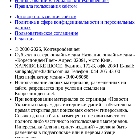
Использование материалов korrespondent.net
Правила пользования сайтом
Договор пользования сайтом
Политика в сфере конфиденциальности и персональных
данных
Пользовательское соглашение
Редакция
© 2000-2026, Korrespondent.net
Субъект в сфере онлайн-медиа Название онлайн-медиа -
«КореспонденТ.net» Адрес: 02091, місто Київ,
ХАРКІВСЬКЕ ШОСЕ, будинок 172-Б, офіс 208/1 E-mail:
sunlight@mediadim.com.ua
Телефон: 044-205-43-00
Идентификатор медиа - R40-06068
Использование любых материалов, размещённых на
сайте, разрешается при условии ссылки на
Корреспондент.net.
При копировании материалов со страницы «Новости
Украины и мира», для интернет-изданий – обязательна
прямая открытая для поисковых систем гиперссылка.
Ссылка должна быть размещена в независимости от
полного либо частичного использования материалов.
Гиперссылка (для интернет- изданий) – должна быть
размещена в подзаголовке или в первом абзаце
материала.