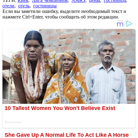
ТЕГИ:
Киев
,
Лига Чемпионов
,
АМКУ
,
цены
,
гостиница
,
отели
,
отель
,
гостиницы
Если вы заметили ошибку, выделите необходимый текст и
нажмите Ctrl+Enter, чтобы сообщить об этом редакции.