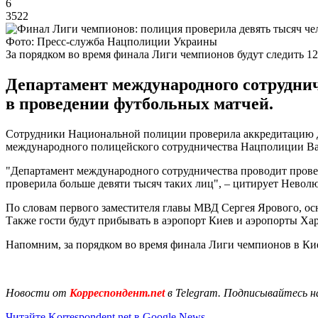
6
3522
Фото: Пресс-служба Нацполиции Украины
За порядком во время финала Лиги чемпионов будут следить 1
Департамент международного сотруднич
в проведении футбольных матчей.
Сотрудники Национальной полиции проверила аккредитацию д
международного полицейского сотрудничества Нацполиции Ва
"Департамент международного сотрудничества проводит провер
проверила больше девяти тысяч таких лиц", – цитирует Невол
По словам первого заместителя главы МВД Сергея Ярового, ос
Также гости будут прибывать в аэропорт Киев и аэропорты Ха
Напомним, за порядком во время финала Лиги чемпионов в Кие
Новости от
Корреспондент.net
в Telegram. Подписывайтесь н
Читайте Korrespondent.net в Google News