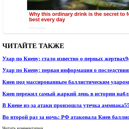
ЧИТАЙТЕ ТАКЖЕ
Удар по Киеву: стало известно о первых жертвах
9
Удар по Киеву: первая информация о последствия
Киев под массированным баллистическим ударом
Киев пережил самый жаркий день в истории наб
В Киеве из-за атаки произошла утечка аммиака
5
Во второй раз за ночь: РФ атаковала Киев балли
Читать комментарии