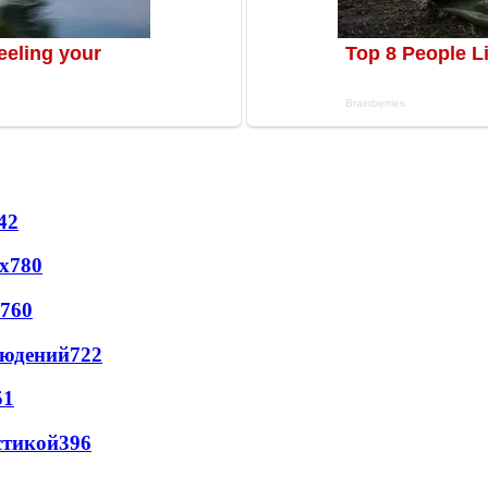
42
х
780
760
людений
722
51
стикой
396