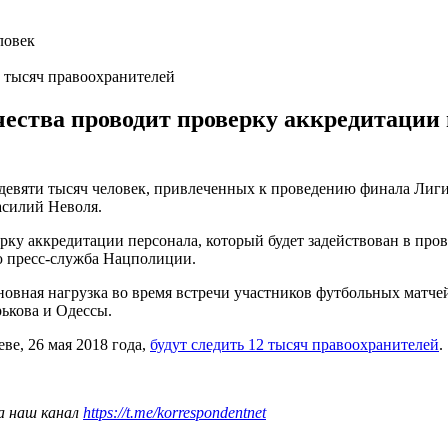
2 тысяч правоохранителей
ества проводит проверку аккредитации п
евяти тысяч человек, привлеченных к проведению финала Лиг
силий Неволя.
ку аккредитации персонала, который будет задействован в про
ю пресс-служба Нацполиции.
новная нагрузка во время встречи участников футбольных матче
рькова и Одессы.
ве, 26 мая 2018 года,
будут следить 12 тысяч правоохранителей
.
а наш канал
https://t.me/korrespondentnet