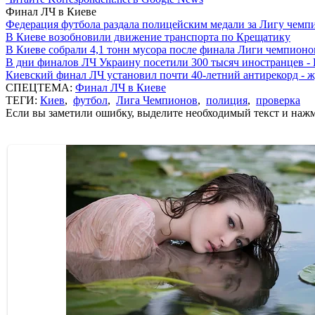
Финал ЛЧ в Киеве
Федерация футбола раздала полицейским медали за Лигу чемп
В Киеве возобновили движение транспорта по Крещатику
В Киеве собрали 4,1 тонн мусора после финала Лиги чемпионо
В дни финалов ЛЧ Украину посетили 300 тысяч иностранцев 
Киевский финал ЛЧ установил почти 40-летний антирекорд - 
СПЕЦТЕМА:
Финал ЛЧ в Киеве
ТЕГИ:
Киев
,
футбол
,
Лига Чемпионов
,
полиция
,
проверка
Если вы заметили ошибку, выделите необходимый текст и нажми