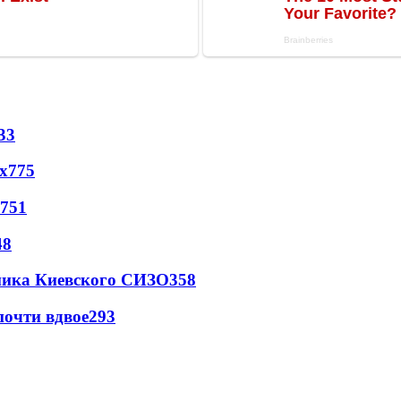
33
х
775
751
48
овника Киевского СИЗО
358
почти вдвое
293