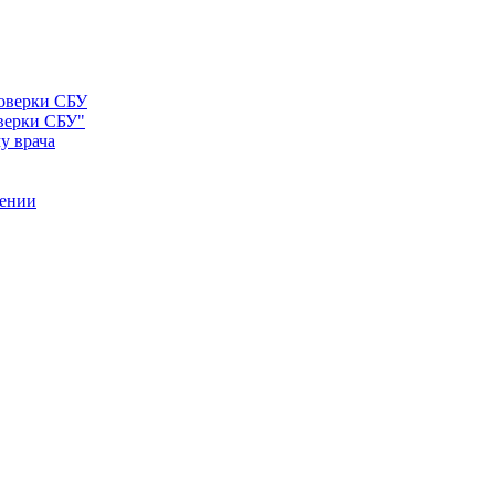
оверки СБУ"
у врача
рении