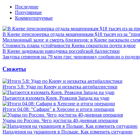
Последние
Популярные
Комментируемые
В Киеве пенсионерка отдала мошенникам $18 тысяч из-за "пр
Миллионный залог и смерть близнецов: в Киеве раскрыли схем
Стоимость плана устойчивости Киева сократили почти вдвое
В Киеве задержали наводчика российской баллистики
Закупка серверов на 79 млн грн: чиновнику сообщили о подоз
Сюжеты
Итоги 5.8: Удар по Киеву и нехватка антибаллистики
Пытаются взломать Киев. Реакция Запада на удар
Итоги 04.08: "Сафари" в Херсоне и итоги операции
Удары по России. Чего достигла 40-дневная операция
Нападения на украинцев в Польше. Как изменить ситуацию