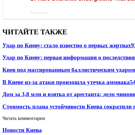
ЧИТАЙТЕ ТАКЖЕ
Удар по Киеву: стало известно о первых жертвах
9
Удар по Киеву: первая информация о последствия
Киев под массированным баллистическим ударом
В Киеве из-за атаки произошла утечка аммиака
5
Дом за 3,8 млн и взятка от арестанта: дело чин
Стоимость плана устойчивости Киева сократили 
Читать комментарии
Новости Киева