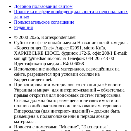
Договор пользования сайтом
Политика в сфере конфиденциальности и персональных
данных
Пользовательское соглашение
Редакция
© 2000-2026, Korrespondent.net
Субъект в сфере онлайн-медиа Название онлайн-медиа -
«КореспонденТ.net» Адрес: 02091, місто Київ,
ХАРКІВСЬКЕ ШОСЕ, будинок 172-Б, офіс 208/1 E-mail:
sunlight@mediadim.com.ua
Телефон: 044-205-43-00
Идентификатор медиа - R40-06068
Использование любых материалов, размещённых на
сайте, разрешается при условии ссылки на
Корреспондент.net.
При копировании материалов со страницы «Новости
Украины и мира», для интернет-изданий – обязательна
прямая открытая для поисковых систем гиперссылка.
Ссылка должна быть размещена в независимости от
полного либо частичного использования материалов.
Гиперссылка (для интернет- изданий) – должна быть
размещена в подзаголовке или в первом абзаце
материала.
Новости с пометками "Мнение", "Экспертиза",