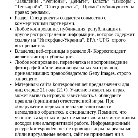
"Заявление", "Регионы", "Деньги", "Власть", "Выборы",
"Тест-драйв", "Спецпроекты", "Промо" публикуются на
правах рекламы.
Раздел Спецпроекты создается совместно с
коммерческими партнерами.
Любое копирование, публикация, републикация и
другое распространение информации, которое содержит
ссылку на "Интерфакс-Украина", EPA / UPG, строго
воспрещается.
Владелец веб-страницы в разделе Я- Корреспондент
является автор публикации.
Любое копирование, перепечатка и воспроизведение
фотографий и/или аудиовизуальных материалов,
принадлежащих правообладателю Getty Images, строго
запрещено.
Материалы сайта korrespondent.net предназначены для
лиц старше 21 года (21+). Участие в азартных играх
может вызвать игровую зависимость. Соблюдайте
правила (принципы) ответственной игры. При
обнаружении первых признаков зависимости
немедленно обратитесь к специалисту. Помните, что
участие в азартных играх не может являться источником
доходов или альтернативой работе. Информационный
ресурс korrespondent.net не проводит игры на реальные
и/или виртуальные деньги, сайт не принимает ни в