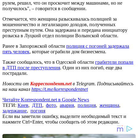
рулем, решил, что он проскочит между машинами, но не
получилось", – говорится в сообщении.
Отмечается, что женщина разыскивалась полицией за
мошенничество и легализацию доходов, полученных
преступным путем. Она задержана и передана инициатору
розыска в Луцкий отдел полиции Волынской области.
Ранее в Запорожской области
полиция с погоней задержала
пять человек
, которые ограбили дом бизнесмена.
Также сообщалось, что в Одесской области
грабители попали
в ДТП после преступления
. Один из них погиб, еще два
пострадали.
Новости от
Корреспондент.net
в Telegram. Подписывайтесь
на наш канал
https://t.me/korrespondentnet
Читайте Korrespondent.net в Google News
ТЕГИ:
Киев
,
ДТП
,
фото
,
авария
,
полиция
,
женщина
,
задержание
,
погоня
Если вы заметили ошибку, выделите необходимый текст и
нажмите Ctrl+Enter, чтобы сообщить об этом редакции.