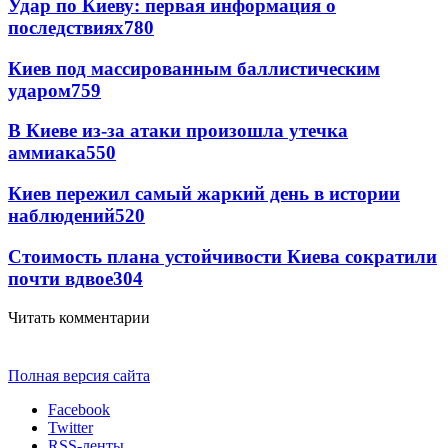
Удар по Киеву: первая информация о
последствиях
780
Киев под массированным баллистическим
ударом
759
В Киеве из-за атаки произошла утечка
аммиака
550
Киев пережил самый жаркий день в истории
наблюдений
520
Стоимость плана устойчивости Киева сократили
почти вдвое
304
Читать комментарии
Полная версия сайта
Facebook
Twitter
RSS-ленты