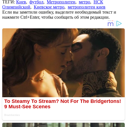
ТЕГИ:
Киев
,
футбол
,
Метрополитен
,
метро
,
НСК
Олимпийский
,
Киевское метро
,
метрополитен киев
Если вы заметили ошибку, выделите необходимый текст и
нажмите Ctrl+Enter, чтобы сообщить об этом редакции.