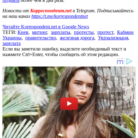
поднять
более чем в два раза.
Новости от
Корреспондент.net
в Telegram. Подписывайтесь
на наш канал
https://t.me/korrespondentnet
Читайте Korrespondent.net в Google News
ТЕГИ:
Киев
,
митинг
,
зарплаты
,
протесты
,
протест
,
Кабмин
Украины
,
правительство
,
железная дорога
,
Укрзализныця
,
зарплата
Если вы заметили ошибку, выделите необходимый текст и
нажмите Ctrl+Enter, чтобы сообщить об этом редакции.