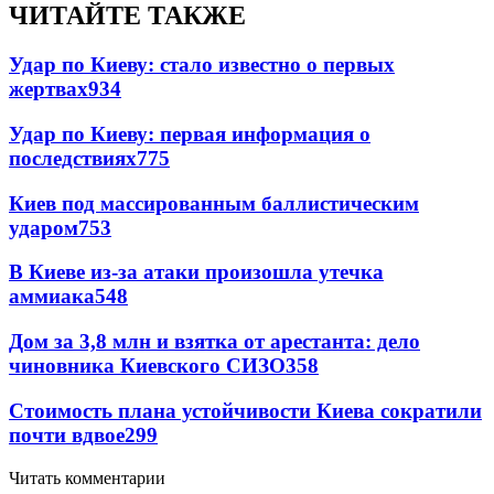
ЧИТАЙТЕ ТАКЖЕ
Удар по Киеву: стало известно о первых
жертвах
934
Удар по Киеву: первая информация о
последствиях
775
Киев под массированным баллистическим
ударом
753
В Киеве из-за атаки произошла утечка
аммиака
548
Дом за 3,8 млн и взятка от арестанта: дело
чиновника Киевского СИЗО
358
Стоимость плана устойчивости Киева сократили
почти вдвое
299
Читать комментарии