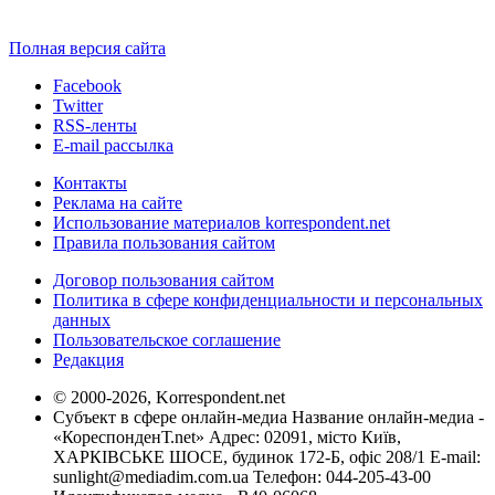
Полная версия сайта
Facebook
Twitter
RSS-ленты
E-mail рассылка
Контакты
Реклама на сайте
Использование материалов korrespondent.net
Правила пользования сайтом
Договор пользования сайтом
Политика в сфере конфиденциальности и персональных
данных
Пользовательское соглашение
Редакция
© 2000-2026, Korrespondent.net
Субъект в сфере онлайн-медиа Название онлайн-медиа -
«КореспонденТ.net» Адрес: 02091, місто Київ,
ХАРКІВСЬКЕ ШОСЕ, будинок 172-Б, офіс 208/1 E-mail:
sunlight@mediadim.com.ua
Телефон: 044-205-43-00