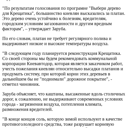
"По результатам голосования по програмне "Выбери дерево
для Крещатика", большинство киевлян высказались за платан.
Это дерево очень устойчиво к болезням, вредителям,
городским условиям загазованности и другим вредным
факторам", – утверждает Заруба.
По его словам, платан не требует регулярного полива и
выдерживает низкие и высокие температуры воздуха.
"В следующем году планируется реконструкция Крещатика.
Со своей стороны мы будем рекомендовать коммунальной
корпорации Киевавтодор, которая является заказчиком работ,
учесть пожелания киевлян относительно высадки платанов и
продумать систему, при которой корни этих деревьев в
дальнейшем бы не "поднимали" дорожное покрытие", -
отметил чиновник.
Заруба объясняет, что каштаны, высаженные вдоль столичных
дорог, к сожалению, не выдерживают современных условиях
города - загрязнения воздуха, потепления климата,
размножения вредителей.
"В конце концов соль, которую зимой используют в качестве
противогололедного средства, тоже разрушает корневую