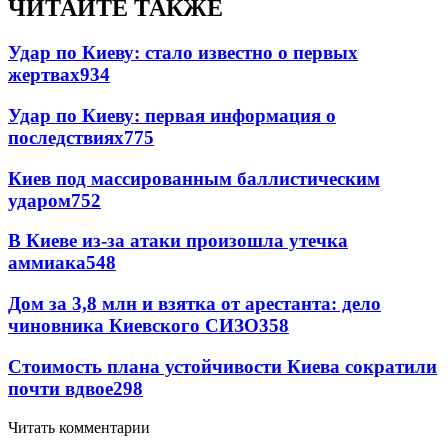
ЧИТАЙТЕ ТАКЖЕ
Удар по Киеву: стало известно о первых
жертвах
934
Удар по Киеву: первая информация о
последствиях
775
Киев под массированным баллистическим
ударом
752
В Киеве из-за атаки произошла утечка
аммиака
548
Дом за 3,8 млн и взятка от арестанта: дело
чиновника Киевского СИЗО
358
Стоимость плана устойчивости Киева сократили
почти вдвое
298
Читать комментарии