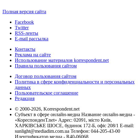
Полная версия сайта
Facebook
Twitter
RSS-ленты
E-mail рассылка
Контакты
Реклама на сайте
Использование материалов korrespondent.net
Правила пользования сайтом
Договор пользования сайтом
Политика в сфере конфиденциальности и персональных
данных
Пользовательское соглашение
Редакция
© 2000-2026, Korrespondent.net
Субъект в сфере онлайн-медиа Название онлайн-медиа -
«КореспонденТ.net» Адрес: 02091, місто Київ,
ХАРКІВСЬКЕ ШОСЕ, будинок 172-Б, офіс 208/1 E-mail:
sunlight@mediadim.com.ua
Телефон: 044-205-43-00
Идентификатор медиа - R40-06068