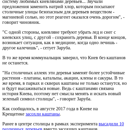
систему любимых киевлянами деревьев... Звучали
предложения заменить натрий хлор, которым посыпают
столичные улицы безопасным для деревьев веществом -
магниевой солью, но этот реагент оказался очень дорогим", -
говорит чиновник.
"С одной стороны, киевляне требуют убрать лед и снег с
киевских улиц, с другой - сохранить деревья. В конце концов,
возникает ситуация, как в медицине, когда одно лечишь -
другое калечишь", - сетует Заруба.
В то же время коммунальщик заверил, что Киев без каштанов
не останется.
"На столичных аллеях эти деревья заменят более устойчивые
растения - платаны, катальпы, акации, клены и сакуры. В то
же время, в парках и скверах каштаны не только останутся, но
и будут высаживаться новые. Ведь с каштанами связана
история Киева, поэтому нет смысла менять и искать новый
зеленый символ столицы", - говорит Заруба.
Как сообщалось, в августе 2017 года в Киеве на
Крещатике
засохли каштаны
.
Ранее в центре столицы в рамках эксперимента
высадили 10
различных деревьев
вместо засохших каштанов.