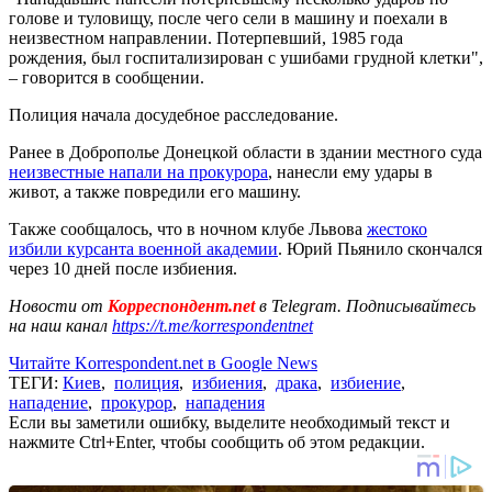
голове и туловищу, после чего сели в машину и поехали в
неизвестном направлении. Потерпевший, 1985 года
рождения, был госпитализирован с ушибами грудной клетки",
– говорится в сообщении.
Полиция начала досудебное расследование.
Ранее в Доброполье Донецкой области в здании местного суда
неизвестные напали на прокурора
, нанесли ему удары в
живот, а также повредили его машину.
Также сообщалось, что в ночном клубе Львова
жестоко
избили курсанта военной академии
. Юрий Пьянило скончался
через 10 дней после избиения.
Новости от
Корреспондент.net
в Telegram. Подписывайтесь
на наш канал
https://t.me/korrespondentnet
Читайте Korrespondent.net в Google News
ТЕГИ:
Киев
,
полиция
,
избиения
,
драка
,
избиение
,
нападение
,
прокурор
,
нападения
Если вы заметили ошибку, выделите необходимый текст и
нажмите Ctrl+Enter, чтобы сообщить об этом редакции.