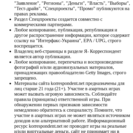
"Заявление", "Регионы", "Деньги", "Власть", "Выборы",
"Тест-драйв", "Спецпроекты", "Промо" публикуются на
правах рекламы.
Раздел Спецпроекты создается совместно с
коммерческими партнерами.
Любое копирование, публикация, републикация и
другое распространение информации, которое содержит
ссылку на "Интерфакс-Украина", EPA / UPG, строго
воспрещается.
Владелец веб-страницы в разделе Я- Корреспондент
является автор публикации.
Любое копирование, перепечатка и воспроизведение
фотографий и/или аудиовизуальных материалов,
принадлежащих правообладателю Getty Images, строго
запрещено.
Материалы сайта korrespondent.net предназначены для
лиц старше 21 года (21+). Участие в азартных играх
может вызвать игровую зависимость. Соблюдайте
правила (принципы) ответственной игры. При
обнаружении первых признаков зависимости
немедленно обратитесь к специалисту. Помните, что
участие в азартных играх не может являться источником
доходов или альтернативой работе. Информационный
ресурс korrespondent.net не проводит игры на реальные
и/или виртуальные деньги, сайт не принимает ни в