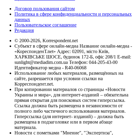
Договор пользования сайтом
Политика в сфере конфиденциальности и персональных
данных
Пользовательское соглашение
Редакция
© 2000-2026, Korrespondent.net
Субъект в сфере онлайн-медиа Название онлайн-медиа -
«КореспонденТ.net» Адрес: 02091, місто Київ,
ХАРКІВСЬКЕ ШОСЕ, будинок 172-Б, офіс 208/1 E-mail:
sunlight@mediadim.com.ua
Телефон: 044-205-43-00
Идентификатор медиа - R40-06068
Использование любых материалов, размещённых на
сайте, разрешается при условии ссылки на
Корреспондент.net.
При копировании материалов со страницы «Новости
Украины и мира», для интернет-изданий – обязательна
прямая открытая для поисковых систем гиперссылка.
Ссылка должна быть размещена в независимости от
полного либо частичного использования материалов.
Гиперссылка (для интернет- изданий) – должна быть
размещена в подзаголовке или в первом абзаце
материала.
Новости с пометками "Мнение", "Экспертиза",