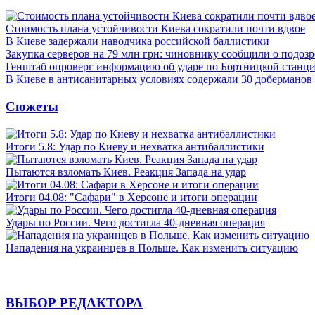
Стоимость плана устойчивости Киева сократили почти вдвое
В Киеве задержали наводчика российской баллистики
Закупка серверов на 79 млн грн: чиновнику сообщили о подоз
Генштаб опроверг информацию об ударе по Бортницкой станц
В Киеве в антисанитарных условиях содержали 30 доберманов
Сюжеты
Итоги 5.8: Удар по Киеву и нехватка антибаллистики
Пытаются взломать Киев. Реакция Запада на удар
Итоги 04.08: "Сафари" в Херсоне и итоги операции
Удары по России. Чего достигла 40-дневная операция
Нападения на украинцев в Польше. Как изменить ситуацию
ВЫБОР РЕДАКТОРА