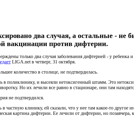
сировано два случая, а остальные - не
ой вакцинации против дифтерии.
ерждены только два случая заболевания дифтерией - у ребенка 
едает
LIGA.net в четверг, 31 октября.
льшее количество в столице, не подтвердилась.
сь в поликлинику, и высеяли нетоксигенный штамм. Это нетокси
оротку. Но их лечили все равно в стационаре, они там находятс
рия не подтвердился.
ь в частную клинику, ей сказали, что у нее там какое-то друго
ческая картина дифтерии. Ее лечили от дифтерии, но позавчера, ко