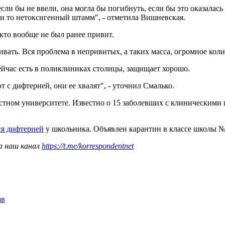
если бы не ввели, она могла бы погибнуть, если бы это оказала
 и то нетоксигенный штамм", - отметила Вишневская.
кто вообще не был ранее привит.
ивать. Вся проблема в непривитых, а таких масса, огромное кол
ейчас есть в поликлиниках столицы, защищает хорошо.
 с дифтерией, они ее хвалят", - уточнил Смалько.
стном университете. Известно о 15 заболевших с клиническими 
ия дифтерией
у школьника. Объявлен карантин в классе школы №3
а наш канал
https://t.me/korrespondentnet
ав