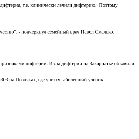
сь дифтерия, т.е. клинически лечили дифтерию. Поэтому
ичество", - подчеркнул семейный врач Павел Смалько.
признаками дифтерии. Из-за дифтерии на Закарпатье объявили
03 на Позняках, где учится заболевший ученик.