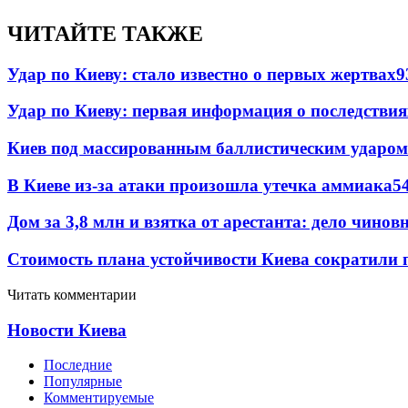
ЧИТАЙТЕ ТАКЖЕ
Удар по Киеву: стало известно о первых жертвах
9
Удар по Киеву: первая информация о последствия
Киев под массированным баллистическим ударом
В Киеве из-за атаки произошла утечка аммиака
5
Дом за 3,8 млн и взятка от арестанта: дело чин
Стоимость плана устойчивости Киева сократили 
Читать комментарии
Новости Киева
Последние
Популярные
Комментируемые