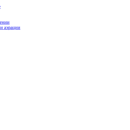
рении
ии аэрации