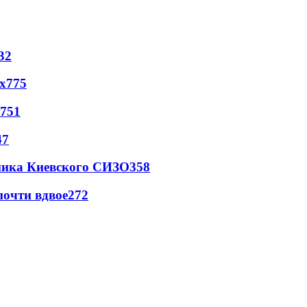
32
х
775
751
47
овника Киевского СИЗО
358
почти вдвое
272