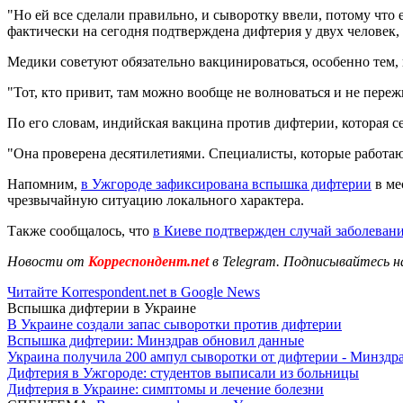
"Но ей все сделали правильно, и сыворотку ввели, потому что 
фактически на сегодня подтверждена дифтерия у двух человек,
Медики советуют обязательно вакцинироваться, особенно тем, 
"Тот, кто привит, там можно вообще не волноваться и не переж
По его словам, индийская вакцина против дифтерии, которая с
"Она проверена десятилетиями. Специалисты, которые работают
Напомним,
в Ужгороде зафиксирована вспышка дифтерии
в ме
чрезвычайную ситуацию локального характера.
Также сообщалось, что
в Киеве подтвержден случай заболеван
Новости от
Корреспондент.net
в Telegram. Подписывайтесь н
Читайте Korrespondent.net в Google News
Вспышка дифтерии в Украине
В Украине создали запас сыворотки против дифтерии
Вспышка дифтерии: Минздрав обновил данные
Украина получила 200 ампул сыворотки от дифтерии - Минздр
Дифтерия в Ужгороде: студентов выписали из больницы
Дифтерия в Украине: симптомы и лечение болезни