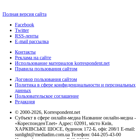
Полная версия сайта
Facebook
Twitter
RSS-ленты
E-mail рассылка
Контакты
Реклама на сайте
Использование материалов korrespondent.net
Правила пользования сайтом
Договор пользования сайтом
Политика в сфере конфиденциальности и персональных
данных
Пользовательское соглашение
Редакция
© 2000-2026, Korrespondent.net
Субъект в сфере онлайн-медиа Название онлайн-медиа -
«КореспонденТ.net» Адрес: 02091, місто Київ,
ХАРКІВСЬКЕ ШОСЕ, будинок 172-Б, офіс 208/1 E-mail:
sunlight@mediadim.com.ua
Телефон: 044-205-43-00