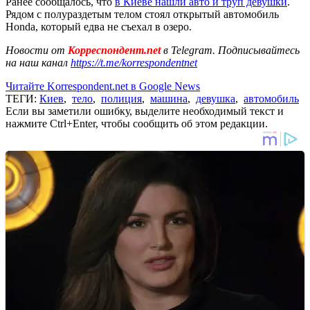
Ранее сообщалось, что
в Киеве нашли авто и труп девушки
.
Рядом с полураздетым телом стоял открытый автомобиль
Honda, который едва не съехал в озеро.
Новости от
Корреспондент.net
в Telegram. Подписывайтесь
на наш канал
https://t.me/korrespondentnet
Читайте Korrespondent.net в Google News
ТЕГИ:
Киев
,
тело
,
полиция
,
машина
,
девушка
,
автомобиль
Если вы заметили ошибку, выделите необходимый текст и
нажмите Ctrl+Enter, чтобы сообщить об этом редакции.