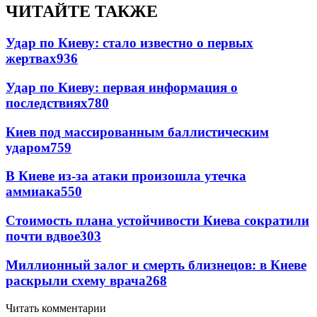
ЧИТАЙТЕ ТАКЖЕ
Удар по Киеву: стало известно о первых
жертвах
936
Удар по Киеву: первая информация о
последствиях
780
Киев под массированным баллистическим
ударом
759
В Киеве из-за атаки произошла утечка
аммиака
550
Стоимость плана устойчивости Киева сократили
почти вдвое
303
Миллионный залог и смерть близнецов: в Киеве
раскрыли схему врача
268
Читать комментарии