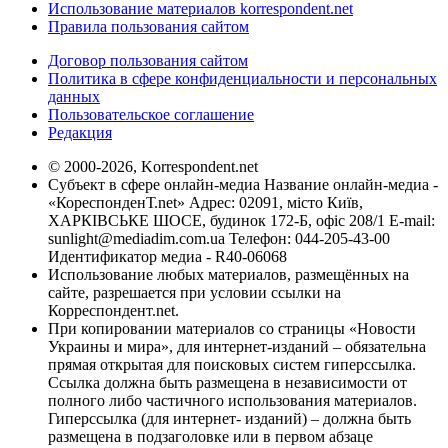
Использование материалов korrespondent.net
Правила пользования сайтом
Договор пользования сайтом
Политика в сфере конфиденциальности и персональных
данных
Пользовательское соглашение
Редакция
© 2000-2026, Korrespondent.net
Субъект в сфере онлайн-медиа Название онлайн-медиа -
«КореспонденТ.net» Адрес: 02091, місто Київ,
ХАРКІВСЬКЕ ШОСЕ, будинок 172-Б, офіс 208/1 E-mail:
sunlight@mediadim.com.ua
Телефон: 044-205-43-00
Идентификатор медиа - R40-06068
Использование любых материалов, размещённых на
сайте, разрешается при условии ссылки на
Корреспондент.net.
При копировании материалов со страницы «Новости
Украины и мира», для интернет-изданий – обязательна
прямая открытая для поисковых систем гиперссылка.
Ссылка должна быть размещена в независимости от
полного либо частичного использования материалов.
Гиперссылка (для интернет- изданий) – должна быть
размещена в подзаголовке или в первом абзаце