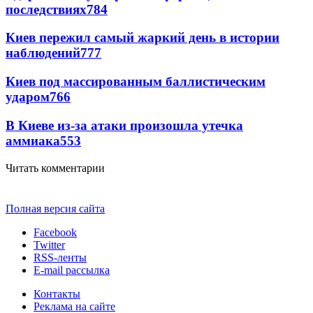
последствиях
784
Киев пережил самый жаркий день в истории
наблюдений
777
Киев под массированным баллистическим
ударом
766
В Киеве из-за атаки произошла утечка
аммиака
553
Читать комментарии
Полная версия сайта
Facebook
Twitter
RSS-ленты
E-mail рассылка
Контакты
Реклама на сайте