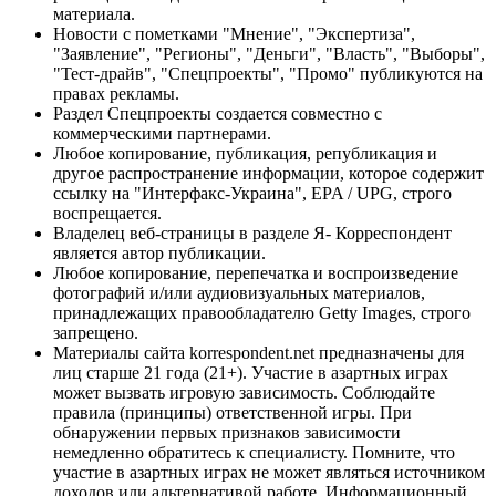
материала.
Новости с пометками "Мнение", "Экспертиза",
"Заявление", "Регионы", "Деньги", "Власть", "Выборы",
"Тест-драйв", "Спецпроекты", "Промо" публикуются на
правах рекламы.
Раздел Спецпроекты создается совместно с
коммерческими партнерами.
Любое копирование, публикация, републикация и
другое распространение информации, которое содержит
ссылку на "Интерфакс-Украина", EPA / UPG, строго
воспрещается.
Владелец веб-страницы в разделе Я- Корреспондент
является автор публикации.
Любое копирование, перепечатка и воспроизведение
фотографий и/или аудиовизуальных материалов,
принадлежащих правообладателю Getty Images, строго
запрещено.
Материалы сайта korrespondent.net предназначены для
лиц старше 21 года (21+). Участие в азартных играх
может вызвать игровую зависимость. Соблюдайте
правила (принципы) ответственной игры. При
обнаружении первых признаков зависимости
немедленно обратитесь к специалисту. Помните, что
участие в азартных играх не может являться источником
доходов или альтернативой работе. Информационный