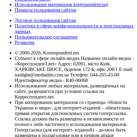
Использование материалов korrespondent.net
Правила пользования сайтом
Договор пользования сайтом
Политика в сфере конфиденциальности и персональных
данных
Пользовательское соглашение
Редакция
© 2000-2026, Korrespondent.net
Субъект в сфере онлайн-медиа Название онлайн-медиа -
«КореспонденТ.net» Адрес: 02091, місто Київ,
ХАРКІВСЬКЕ ШОСЕ, будинок 172-Б, офіс 208/1 E-mail:
sunlight@mediadim.com.ua
Телефон: 044-205-43-00
Идентификатор медиа - R40-06068
Использование любых материалов, размещённых на
сайте, разрешается при условии ссылки на
Корреспондент.net.
При копировании материалов со страницы «Новости
Украины и мира», для интернет-изданий – обязательна
прямая открытая для поисковых систем гиперссылка.
Ссылка должна быть размещена в независимости от
полного либо частичного использования материалов.
Гиперссылка (для интернет- изданий) – должна быть
размещена в подзаголовке или в первом абзаце