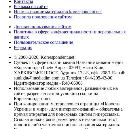
Контакты
Реклама на сайте
Использование материалов korrespondent.net
Правила пользования сайтом
Договор пользования сайтом
Политика в сфере конфиденциальности и персональных
данных
Пользовательское соглашение
Редакция
© 2000-2026, Korrespondent.net
Субъект в сфере онлайн-медиа Название онлайн-медиа -
«КореспонденТ.net» Адрес: 02091, місто Київ,
ХАРКІВСЬКЕ ШОСЕ, будинок 172-Б, офіс 208/1 E-mail:
sunlight@mediadim.com.ua
Телефон: 044-205-43-00
Идентификатор медиа - R40-06068
Использование любых материалов, размещённых на
сайте, разрешается при условии ссылки на
Корреспондент.net.
При копировании материалов со страницы «Новости
Украины и мира», для интернет-изданий – обязательна
прямая открытая для поисковых систем гиперссылка.
Ссылка должна быть размещена в независимости от
полного либо частичного использования материалов.