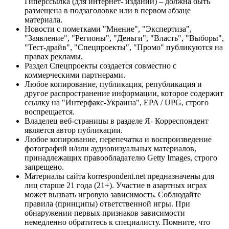
Гиперссылка (для интернет- изданий) – должна быть
размещена в подзаголовке или в первом абзаце
материала.
Новости с пометками "Мнение", "Экспертиза",
"Заявление", "Регионы", "Деньги", "Власть", "Выборы",
"Тест-драйв", "Спецпроекты", "Промо" публикуются на
правах рекламы.
Раздел Спецпроекты создается совместно с
коммерческими партнерами.
Любое копирование, публикация, републикация и
другое распространение информации, которое содержит
ссылку на "Интерфакс-Украина", EPA / UPG, строго
воспрещается.
Владелец веб-страницы в разделе Я- Корреспондент
является автор публикации.
Любое копирование, перепечатка и воспроизведение
фотографий и/или аудиовизуальных материалов,
принадлежащих правообладателю Getty Images, строго
запрещено.
Материалы сайта korrespondent.net предназначены для
лиц старше 21 года (21+). Участие в азартных играх
может вызвать игровую зависимость. Соблюдайте
правила (принципы) ответственной игры. При
обнаружении первых признаков зависимости
немедленно обратитесь к специалисту. Помните, что