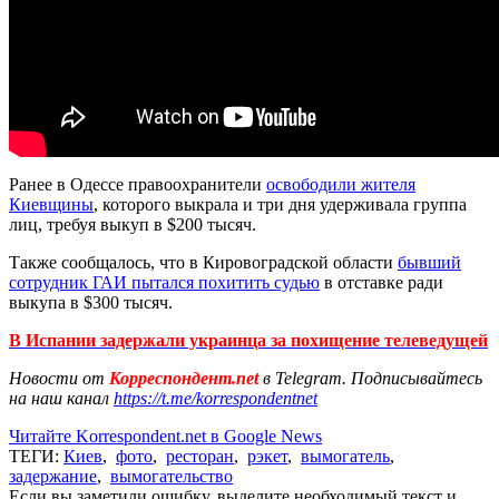
Ранее в Одессе правоохранители
освободили жителя
Киевщины
, которого выкрала и три дня удерживала группа
лиц, требуя выкуп в $200 тысяч.
Также сообщалось, что в Кировоградской области
бывший
сотрудник ГАИ пытался похитить судью
в отставке ради
выкупа в $300 тысяч.
В Испании задержали украинца за похищение телеведущей
Новости от
Корреспондент.net
в Telegram. Подписывайтесь
на наш канал
https://t.me/korrespondentnet
Читайте Korrespondent.net в Google News
ТЕГИ:
Киев
,
фото
,
ресторан
,
рэкет
,
вымогатель
,
задержание
,
вымогательство
Если вы заметили ошибку, выделите необходимый текст и