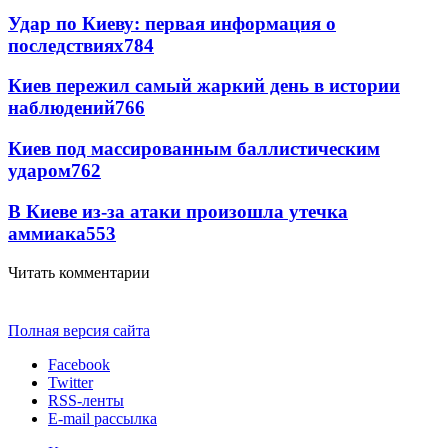
Удар по Киеву: первая информация о
последствиях
784
Киев пережил самый жаркий день в истории
наблюдений
766
Киев под массированным баллистическим
ударом
762
В Киеве из-за атаки произошла утечка
аммиака
553
Читать комментарии
Полная версия сайта
Facebook
Twitter
RSS-ленты
E-mail рассылка