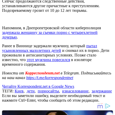
Сейчас продолжаются следственные действия,
устанавливаются другие причастные к преступлениям.
Подозреваемому грозит от 10 до 12 лет тюрьмы.
Напомним, в Днепропетровской области киберполиция
задержала женщину за съемки порно с четырехлетней
дочерью
.
Ранее в Виннице задержали мужчину, который
пытал
усыновленных малолетних детей
и снимал их в порно. Дети
проживали в антисанитарных условиях. Позже стало
известно, что
этот мужчина повесился
в изоляторе
временного содержания.
Новости от
Корреспондент.net
в Telegram. Подписывайтесь
на наш канал
https://t.me/korrespondentnet
Читайте Korrespondent.net в Google News
ТЕГИ:
Киев
,
дети
,
порносайты
,
изнасилование
,
задержание
Если вы заметили ошибку, выделите необходимый текст и
нажмите Ctrl+Enter, чтобы сообщить об этом редакции.