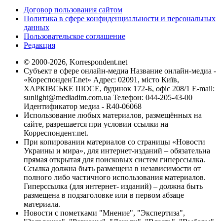
Договор пользования сайтом
Политика в сфере конфиденциальности и персональных
данных
Пользовательское соглашение
Редакция
© 2000-2026, Korrespondent.net
Субъект в сфере онлайн-медиа Название онлайн-медиа -
«КореспонденТ.net» Адрес: 02091, місто Київ,
ХАРКІВСЬКЕ ШОСЕ, будинок 172-Б, офіс 208/1 E-mail:
sunlight@mediadim.com.ua
Телефон: 044-205-43-00
Идентификатор медиа - R40-06068
Использование любых материалов, размещённых на
сайте, разрешается при условии ссылки на
Корреспондент.net.
При копировании материалов со страницы «Новости
Украины и мира», для интернет-изданий – обязательна
прямая открытая для поисковых систем гиперссылка.
Ссылка должна быть размещена в независимости от
полного либо частичного использования материалов.
Гиперссылка (для интернет- изданий) – должна быть
размещена в подзаголовке или в первом абзаце
материала.
Новости с пометками "Мнение", "Экспертиза",