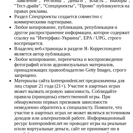
"Заявление", "Регионы", "Деньги", "Власть", "Выборы",
"Тест-драйв", "Спецпроекты", "Промо" публикуются на
правах рекламы.
Раздел Спецпроекты создается совместно с
коммерческими партнерами.
Любое копирование, публикация, републикация и
другое распространение информации, которое содержит
ссылку на "Интерфакс-Украина", EPA / UPG, строго
воспрещается.
Владелец веб-страницы в разделе Я- Корреспондент
является автор публикации.
Любое копирование, перепечатка и воспроизведение
фотографий и/или аудиовизуальных материалов,
принадлежащих правообладателю Getty Images, строго
запрещено.
Материалы сайта korrespondent.net предназначены для
лиц старше 21 года (21+). Участие в азартных играх
может вызвать игровую зависимость. Соблюдайте
правила (принципы) ответственной игры. При
обнаружении первых признаков зависимости
немедленно обратитесь к специалисту. Помните, что
участие в азартных играх не может являться источником
доходов или альтернативой работе. Информационный
ресурс korrespondent.net не проводит игры на реальные
и/или виртуальные деньги, сайт не принимает ни в