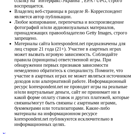
ссылку на "Интерфакс-Украина", EPA / UPG, строго
воспрещается.
Владелец веб-страницы в разделе Я- Корреспондент
является автор публикации.
Любое копирование, перепечатка и воспроизведение
фотографий и/или аудиовизуальных материалов,
принадлежащих правообладателю Getty Images, строго
запрещено.
Материалы сайта korrespondent.net предназначены для
лиц старше 21 года (21+). Участие в азартных играх
может вызвать игровую зависимость. Соблюдайте
правила (принципы) ответственной игры. При
обнаружении первых признаков зависимости
немедленно обратитесь к специалисту. Помните, что
участие в азартных играх не может являться источником
доходов или альтернативой работе. Информационный
ресурс korrespondent.net не проводит игры на реальные
и/или виртуальные деньги, сайт не принимает ни в
какой форме оплату ставок и других платежей, которые
связаны/могут быть связаны с азартными играми,
букмекерами или тотализаторами. Какие-либо
материалы на информационном ресурсе
korrespondent.net публикуются исключительно в
информационных целях.