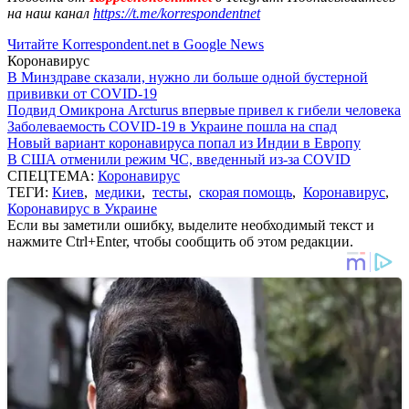
на наш канал
https://t.me/korrespondentnet
Читайте Korrespondent.net в Google News
Коронавирус
В Минздраве сказали, нужно ли больше одной бустерной
прививки от COVID-19
Подвид Омикрона Arcturus впервые привел к гибели человека
Заболеваемость COVID-19 в Украине пошла на спад
Новый вариант коронавируса попал из Индии в Европу
В США отменили режим ЧС, введенный из-за COVID
СПЕЦТЕМА:
Коронавирус
ТЕГИ:
Киев
,
медики
,
тесты
,
скорая помощь
,
Коронавирус
,
Коронавирус в Украине
Если вы заметили ошибку, выделите необходимый текст и
нажмите Ctrl+Enter, чтобы сообщить об этом редакции.