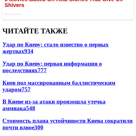
ЧИТАЙТЕ ТАКЖЕ
Удар по Киеву: стало известно о первых
жертвах
934
Удар по Киеву: первая информация о
последствиях
777
Киев под массированным баллистическим
ударом
757
В Киеве из-за атаки произошла утечка
аммиака
548
Стоимость плана устойчивости Киева сократили
почти вдвое
300