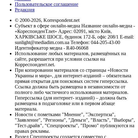
Пользовательское соглашение
Редакция
© 2000-2026, Korrespondent.net
Субъект в сфере онлайн-медиа Название онлайн-медиа -
«КореспонденТ.net» Адрес: 02091, місто Київ,
ХАРКІВСЬКЕ ШОСЕ, будинок 172-Б, офіс 208/1 E-mail:
sunlight@mediadim.com.ua
Телефон: 044-205-43-00
Идентификатор медиа - R40-06068
Использование любых материалов, размещённых на
сайте, разрешается при условии ссылки на
Корреспондент.net.
При копировании материалов со страницы «Новости
Украины и мира», для интернет-изданий – обязательна
прямая открытая для поисковых систем гиперссылка.
Ссылка должна быть размещена в независимости от
полного либо частичного использования материалов.
Гиперссылка (для интернет- изданий) – должна быть
размещена в подзаголовке или в первом абзаце
материала.
Новости с пометками "Мнение", "Экспертиза",
"Заявление", "Регионы", "Деньги", "Власть", "Выборы",
"Тест-драйв", "Спецпроекты", "Промо" публикуются на
правах рекламы.
Раздел Спецпроекты создается совместно с