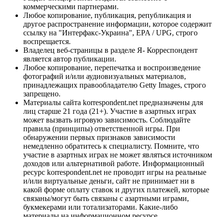
коммерческими партнерами.
Любое копирование, публикация, републикация и
другое распространение информации, которое содержит
ссылку на "Интерфакс-Украина", EPA / UPG, строго
воспрещается.
Владелец веб-страницы в разделе Я- Корреспондент
является автор публикации.
Любое копирование, перепечатка и воспроизведение
фотографий и/или аудиовизуальных материалов,
принадлежащих правообладателю Getty Images, строго
запрещено.
Материалы сайта korrespondent.net предназначены для
лиц старше 21 года (21+). Участие в азартных играх
может вызвать игровую зависимость. Соблюдайте
правила (принципы) ответственной игры. При
обнаружении первых признаков зависимости
немедленно обратитесь к специалисту. Помните, что
участие в азартных играх не может являться источником
доходов или альтернативой работе. Информационный
ресурс korrespondent.net не проводит игры на реальные
и/или виртуальные деньги, сайт не принимает ни в
какой форме оплату ставок и других платежей, которые
связаны/могут быть связаны с азартными играми,
букмекерами или тотализаторами. Какие-либо
материалы на информационном ресурсе