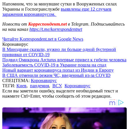
Напомним, что за минувшие сутки в Вооруженных силах
Украины и Госпогранслужбе
выявлены еще 12 случаев
заражения коронавирусом.
Новости от
Корреспондент.net
в Telegram. Подписывайтесь
на наш канал
https://t.me/korrespondentnet
Читайте Korrespondent.net в Google News
Коронавирус
В Минздраве сказали, нужно ли больше одной бустерной
прививки от COVID-19
Подвид Омикрона Arcturus впервые привел к гибели человека
Заболеваемость COVID-19 в Украине пошла на спад
Новый вариант коронавируса попал из Индии в Европу
В США отменили режим ЧС, введенный из-за COVID
СПЕЦТЕМА:
Коронавирус
ТЕГИ:
Киев
,
пандемия
,
ВСУ
,
Коронавирус
Если вы заметили ошибку, выделите необходимый текст и
нажмите Ctrl+Enter, чтобы сообщить об этом редакции.