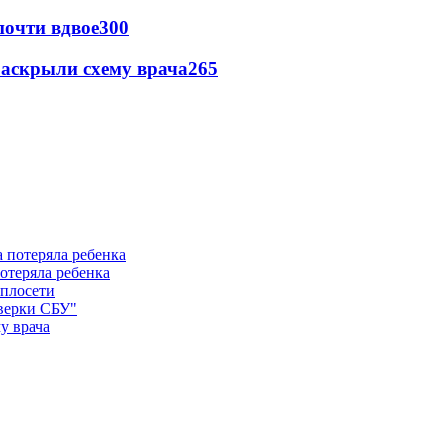
почти вдвое
300
раскрыли схему врача
265
отеряла ребенка
еплосети
оверки СБУ"
у врача