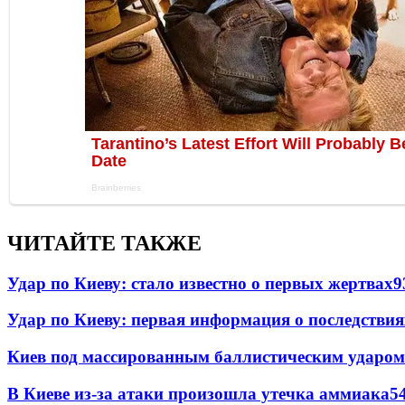
ЧИТАЙТЕ ТАКЖЕ
Удар по Киеву: стало известно о первых жертвах
9
Удар по Киеву: первая информация о последствия
Киев под массированным баллистическим ударом
В Киеве из-за атаки произошла утечка аммиака
5