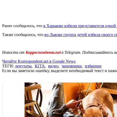
Ранее сообщалось, что
в Харькове избили представителя одной
Также сообщалось, что
во Львове группа детей избила своего 
Новости от
Корреспондент.net
в Telegram. Подписывайтесь н
Читайте Korrespondent.net в Google News
ТЕГИ:
депутаты
,
КГГА
,
видео
,
чиновники
,
избиение
Если вы заметили ошибку, выделите необходимый текст и нажми