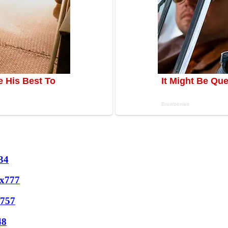
34
х
777
757
48