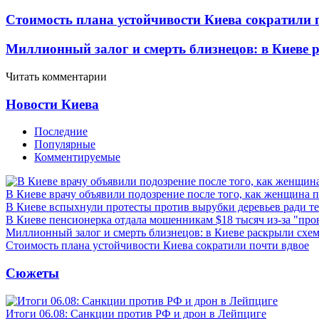
Стоимость плана устойчивости Киева сократили 
Миллионный залог и смерть близнецов: в Киеве 
Читать комментарии
Новости Киева
Последние
Популярные
Комментируемые
В Киеве врачу объявили подозрение после того, как женщина п
В Киеве вспыхнули протесты против вырубки деревьев ради т
В Киеве пенсионерка отдала мошенникам $18 тысяч из-за "пр
Миллионный залог и смерть близнецов: в Киеве раскрыли схем
Стоимость плана устойчивости Киева сократили почти вдвое
Сюжеты
Итоги 06.08: Санкции против РФ и дрон в Лейпциге