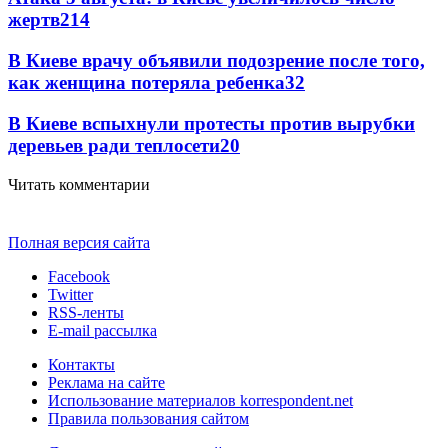
жертв
214
В Киеве врачу объявили подозрение после того,
как женщина потеряла ребенка
32
В Киеве вспыхнули протесты против вырубки
деревьев ради теплосети
20
Читать комментарии
Полная версия сайта
Facebook
Twitter
RSS-ленты
E-mail рассылка
Контакты
Реклама на сайте
Использование материалов korrespondent.net
Правила пользования сайтом