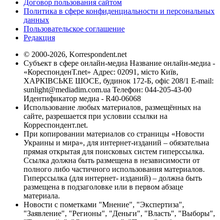
Договор пользования сайтом
Политика в сфере конфиденциальности и персональных
данных
Пользовательское соглашение
Редакция
© 2000-2026, Korrespondent.net
Субъект в сфере онлайн-медиа Название онлайн-медиа -
«КореспонденТ.net» Адрес: 02091, місто Київ,
ХАРКІВСЬКЕ ШОСЕ, будинок 172-Б, офіс 208/1 E-mail:
sunlight@mediadim.com.ua
Телефон: 044-205-43-00
Идентификатор медиа - R40-06068
Использование любых материалов, размещённых на
сайте, разрешается при условии ссылки на
Корреспондент.net.
При копировании материалов со страницы «Новости
Украины и мира», для интернет-изданий – обязательна
прямая открытая для поисковых систем гиперссылка.
Ссылка должна быть размещена в независимости от
полного либо частичного использования материалов.
Гиперссылка (для интернет- изданий) – должна быть
размещена в подзаголовке или в первом абзаце
материала.
Новости с пометками "Мнение", "Экспертиза",
"Заявление", "Регионы", "Деньги", "Власть", "Выборы",