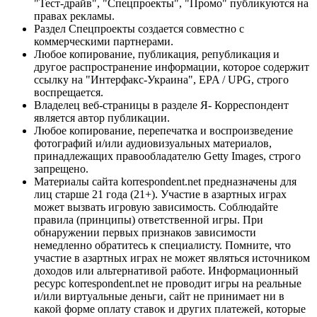
"Тест-драйв", "Спецпроекты", "Промо" публикуются на
правах рекламы.
Раздел Спецпроекты создается совместно с
коммерческими партнерами.
Любое копирование, публикация, републикация и
другое распространение информации, которое содержит
ссылку на "Интерфакс-Украина", EPA / UPG, строго
воспрещается.
Владелец веб-страницы в разделе Я- Корреспондент
является автор публикации.
Любое копирование, перепечатка и воспроизведение
фотографий и/или аудиовизуальных материалов,
принадлежащих правообладателю Getty Images, строго
запрещено.
Материалы сайта korrespondent.net предназначены для
лиц старше 21 года (21+). Участие в азартных играх
может вызвать игровую зависимость. Соблюдайте
правила (принципы) ответственной игры. При
обнаружении первых признаков зависимости
немедленно обратитесь к специалисту. Помните, что
участие в азартных играх не может являться источником
доходов или альтернативой работе. Информационный
ресурс korrespondent.net не проводит игры на реальные
и/или виртуальные деньги, сайт не принимает ни в
какой форме оплату ставок и других платежей, которые