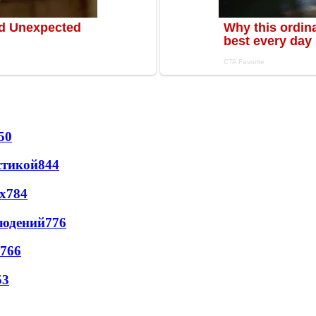
50
стикой
844
х
784
людений
776
766
53