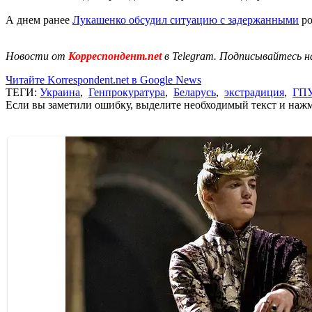
А днем ранее
Лукашенко обсудил ситуацию с задержанными
ро
Новости от
Корреспондент.net
в Telegram. Подписывайтесь н
Читайте Korrespondent.net в Google News
ТЕГИ:
Украина
,
Генпрокуратура
,
Беларусь
,
экстрадиция
,
ГП
Если вы заметили ошибку, выделите необходимый текст и нажми