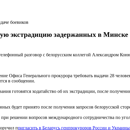
даче боевиков
ую экстрадицию задержанных в Минске 
 телефонный разговор с белорусским коллегой Александром Коню
ние Офиса Генерального прокурора требовать выдачи 28 человек
тся в сообщении.
вания готовятся ходатайство об их экстрадиции, после получен
нных будет принято после получения запросов белорусской стор
и при решении вопросов международного сотрудничества по уго
поручил п
ригласить в Беларусь генпрокуроров России и Украин