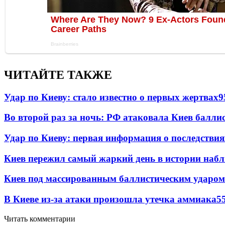
ЧИТАЙТЕ ТАКЖЕ
Удар по Киеву: стало известно о первых жертвах
9
Во второй раз за ночь: РФ атаковала Киев балли
Удар по Киеву: первая информация о последствия
Киев пережил самый жаркий день в истории наб
Киев под массированным баллистическим ударом
В Киеве из-за атаки произошла утечка аммиака
5
Читать комментарии