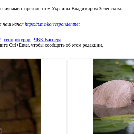
ссиянами с президентом Украины Владимиром Зеленским.
а наш канал
https://t.me/korrespondentnet
У
,
генпрокурор
,
ЧВК Вагнера
те Ctrl+Enter, чтобы сообщить об этом редакции.