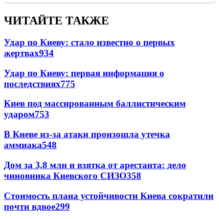
ЧИТАЙТЕ ТАКЖЕ
Удар по Киеву: стало известно о первых
жертвах
934
Удар по Киеву: первая информация о
последствиях
775
Киев под массированным баллистическим
ударом
753
В Киеве из-за атаки произошла утечка
аммиака
548
Дом за 3,8 млн и взятка от арестанта: дело
чиновника Киевского СИЗО
358
Стоимость плана устойчивости Киева сократили
почти вдвое
299