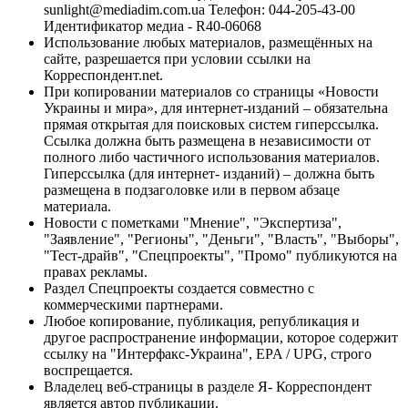
sunlight@mediadim.com.ua
Телефон: 044-205-43-00
Идентификатор медиа - R40-06068
Использование любых материалов, размещённых на
сайте, разрешается при условии ссылки на
Корреспондент.net.
При копировании материалов со страницы «Новости
Украины и мира», для интернет-изданий – обязательна
прямая открытая для поисковых систем гиперссылка.
Ссылка должна быть размещена в независимости от
полного либо частичного использования материалов.
Гиперссылка (для интернет- изданий) – должна быть
размещена в подзаголовке или в первом абзаце
материала.
Новости с пометками "Мнение", "Экспертиза",
"Заявление", "Регионы", "Деньги", "Власть", "Выборы",
"Тест-драйв", "Спецпроекты", "Промо" публикуются на
правах рекламы.
Раздел Спецпроекты создается совместно с
коммерческими партнерами.
Любое копирование, публикация, републикация и
другое распространение информации, которое содержит
ссылку на "Интерфакс-Украина", EPA / UPG, строго
воспрещается.
Владелец веб-страницы в разделе Я- Корреспондент
является автор публикации.