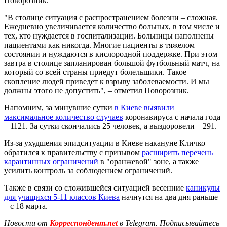
Поворозник.
"В столице ситуация с распространением болезни – сложная.
Ежедневно увеличивается количество больных, в том числе и
тех, кто нуждается в госпитализации. Больницы наполнены
пациентами как никогда. Многие пациенты в тяжелом
состоянии и нуждаются в кислородной поддержке. При этом
завтра в столице запланирован большой футбольный матч, на
который со всей страны приедут болельщики. Такое
скопление людей приведет к взрыву заболеваемости. И мы
должны этого не допустить", – отметил Поворозник.
Напомним, за минувшие сутки
в Киеве выявили
максимальное количество случаев
коронавируса с начала года
– 1121. За сутки скончались 25 человек, а выздоровели – 291.
Из-за ухудшения эпидситуации в Киеве накануне Кличко
обратился к правительству с призывом
расширить перечень
карантинных ограничений
в "оранжевой" зоне, а также
усилить контроль за соблюдением ограничений.
Также в связи со сложившейся ситуацией весенние
каникулы
для учащихся 5-11 классов Киева
начнутся на два дня раньше
– с 18 марта.
Новости от
Корреспондент.net
в Telegram. Подписывайтесь