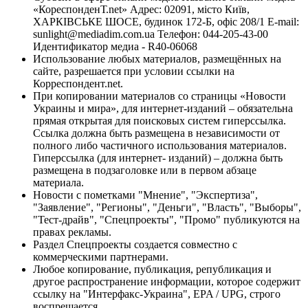
«КореспонденТ.net» Адрес: 02091, місто Київ,
ХАРКІВСЬКЕ ШОСЕ, будинок 172-Б, офіс 208/1 E-mail:
sunlight@mediadim.com.ua
Телефон: 044-205-43-00
Идентификатор медиа - R40-06068
Использование любых материалов, размещённых на
сайте, разрешается при условии ссылки на
Корреспондент.net.
При копировании материалов со страницы «Новости
Украины и мира», для интернет-изданий – обязательна
прямая открытая для поисковых систем гиперссылка.
Ссылка должна быть размещена в независимости от
полного либо частичного использования материалов.
Гиперссылка (для интернет- изданий) – должна быть
размещена в подзаголовке или в первом абзаце
материала.
Новости с пометками "Мнение", "Экспертиза",
"Заявление", "Регионы", "Деньги", "Власть", "Выборы",
"Тест-драйв", "Спецпроекты", "Промо" публикуются на
правах рекламы.
Раздел Спецпроекты создается совместно с
коммерческими партнерами.
Любое копирование, публикация, републикация и
другое распространение информации, которое содержит
ссылку на "Интерфакс-Украина", EPA / UPG, строго
воспрещается.