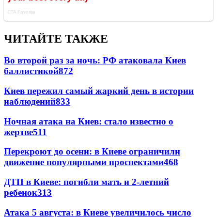
ЧИТАЙТЕ ТАКЖЕ
Во второй раз за ночь: РФ атаковала Киев
баллистикой
872
Киев пережил самый жаркий день в истории
наблюдений
833
Ночная атака на Киев: стало известно о
жертве
511
Перекроют до осени: в Киеве ограничили
движение популярными проспектами
468
ДТП в Киеве: погибли мать и 2-летний
ребенок
313
Атака 5 августа: в Киеве увеличилось число