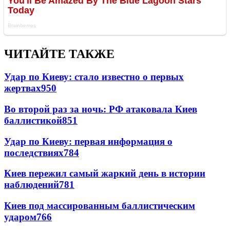
ЧИТАЙТЕ ТАКЖЕ
Удар по Киеву: стало известно о первых
жертвах
950
Во второй раз за ночь: РФ атаковала Киев
баллистикой
851
Удар по Киеву: первая информация о
последствиях
784
Киев пережил самый жаркий день в истории
наблюдений
781
Киев под массированным баллистическим
ударом
766