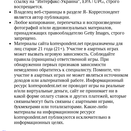
ссылку на "Интерфакс-Украина", EPA / UPG, строго
воспрещается.
Владелец веб-страницы в разделе Я- Корреспондент
является автор публикации.
Любое копирование, перепечатка и воспроизведение
фотографий и/или аудиовизуальных материалов,
принадлежащих правообладателю Getty Images, строго
запрещено.
Материалы сайта korrespondent.net предназначены для
лиц старше 21 года (21+). Участие в азартных играх
может вызвать игровую зависимость. Соблюдайте
правила (принципы) ответственной игры. При
обнаружении первых признаков зависимости
немедленно обратитесь к специалисту. Помните, что
участие в азартных играх не может являться источником
доходов или альтернативой работе. Информационный
ресурс korrespondent.net не проводит игры на реальные
и/или виртуальные деньги, сайт не принимает ни в
какой форме оплату ставок и других платежей, которые
связаны/могут быть связаны с азартными играми,
букмекерами или тотализаторами. Какие-либо
материалы на информационном ресурсе
korrespondent.net публикуются исключительно в
информационных целях.