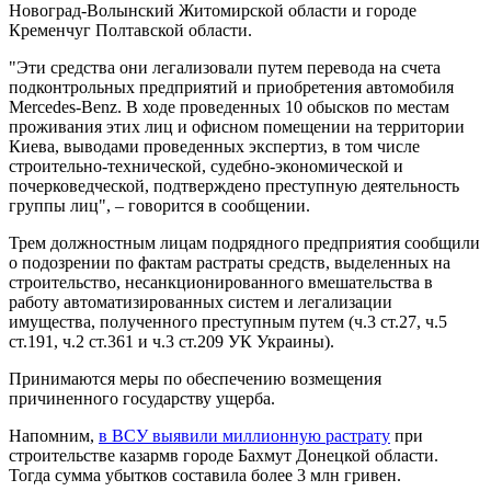
Новоград-Волынский Житомирской области и городе
Кременчуг Полтавской области.
"Эти средства они легализовали путем перевода на счета
подконтрольных предприятий и приобретения автомобиля
Mercedes-Benz. В ходе проведенных 10 обысков по местам
проживания этих лиц и офисном помещении на территории
Киева, выводами проведенных экспертиз, в том числе
строительно-технической, судебно-экономической и
почерковедческой, подтверждено преступную деятельность
группы лиц", – говорится в сообщении.
Трем должностным лицам подрядного предприятия сообщили
о подозрении по фактам растраты средств, выделенных на
строительство, несанкционированного вмешательства в
работу автоматизированных систем и легализации
имущества, полученного преступным путем (ч.3 ст.27, ч.5
ст.191, ч.2 ст.361 и ч.3 ст.209 УК Украины).
Принимаются меры по обеспечению возмещения
причиненного государству ущерба.
Напомним,
в ВСУ выявили миллионную растрату
при
строительстве казармв городе Бахмут Донецкой области.
Тогда сумма убытков составила более 3 млн гривен.