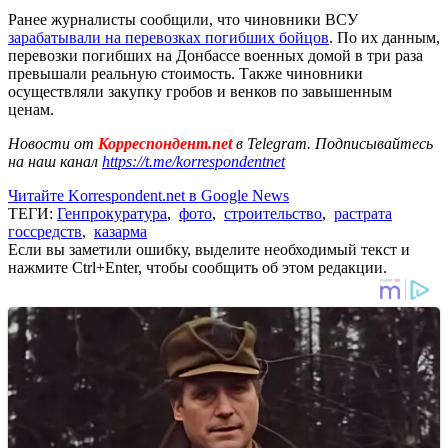
Ранее журналисты сообщили, что чиновники ВСУ
зарабатывали на перевозках погибших бойцов
. По их данным,
перевозки погибших на Донбассе военных домой в три раза
превышали реальную стоимость. Также чиновники
осуществляли закупку гробов и венков по завышенным
ценам.
Новости от
Корреспондент.net
в Telegram. Подписывайтесь
на наш канал
https://t.me/korrespondentnet
Читайте Korrespondent.net в Google News
ТЕГИ:
Генпрокуратура
,
фото
,
строительство
,
растрата
госсредств
,
казарма
Если вы заметили ошибку, выделите необходимый текст и
нажмите Ctrl+Enter, чтобы сообщить об этом редакции.