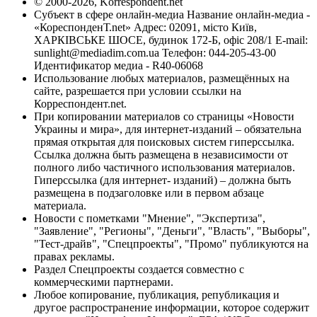
© 2000-2026, Korrespondent.net
Субъект в сфере онлайн-медиа Название онлайн-медиа -
«КореспонденТ.net» Адрес: 02091, місто Київ,
ХАРКІВСЬКЕ ШОСЕ, будинок 172-Б, офіс 208/1 E-mail:
sunlight@mediadim.com.ua
Телефон: 044-205-43-00
Идентификатор медиа - R40-06068
Использование любых материалов, размещённых на
сайте, разрешается при условии ссылки на
Корреспондент.net.
При копировании материалов со страницы «Новости
Украины и мира», для интернет-изданий – обязательна
прямая открытая для поисковых систем гиперссылка.
Ссылка должна быть размещена в независимости от
полного либо частичного использования материалов.
Гиперссылка (для интернет- изданий) – должна быть
размещена в подзаголовке или в первом абзаце
материала.
Новости с пометками "Мнение", "Экспертиза",
"Заявление", "Регионы", "Деньги", "Власть", "Выборы",
"Тест-драйв", "Спецпроекты", "Промо" публикуются на
правах рекламы.
Раздел Спецпроекты создается совместно с
коммерческими партнерами.
Любое копирование, публикация, републикация и
другое распространение информации, которое содержит