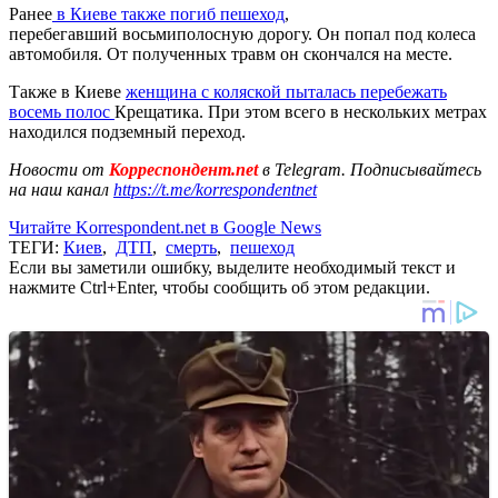
Ранее
в Киеве также погиб пешеход
,
перебегавший восьмиполосную дорогу. Он попал под колеса
автомобиля. От полученных травм он скончался на месте.
Также в Киеве
женщина с коляской пыталась перебежать
восемь полос
Крещатика. При этом всего в нескольких метрах
находился подземный переход.
Новости от
Корреспондент.net
в Telegram. Подписывайтесь
на наш канал
https://t.me/korrespondentnet
Читайте Korrespondent.net в Google News
ТЕГИ:
Киев
,
ДТП
,
смерть
,
пешеход
Если вы заметили ошибку, выделите необходимый текст и
нажмите Ctrl+Enter, чтобы сообщить об этом редакции.