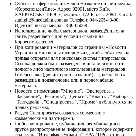
Субъект в сфере онлайн-медиа Название онлайн-медиа -
«КореспонденТ.net» Адрес: 02091, місто Київ,
ХАРКІВСЬКЕ ШОСЕ, будинок 172-Б, офіс 208/1 E-mail:
sunlight@mediadim.com.ua
Телефон: 044-205-43-00
Идентификатор медиа - R40-06068
Использование любых материалов, размещённых на
сайте, разрешается при условии ссылки на
Корреспондент.net.
При копировании материалов со страницы «Новости
Украины и мира», для интернет-изданий – обязательна
прямая открытая для поисковых систем гиперссылка.
Ссылка должна быть размещена в независимости от
полного либо частичного использования материалов.
Гиперссылка (для интернет- изданий) – должна быть
размещена в подзаголовке или в первом абзаце
материала.
Новости с пометками "Мнение", "Экспертиза",
"Заявление", "Регионы", "Деньги", "Власть", "Выборы",
"Тест-драйв", "Спецпроекты", "Промо" публикуются на
правах рекламы.
Раздел Спецпроекты создается совместно с
коммерческими партнерами.
Любое копирование, публикация, републикация и
другое распространение информации, которое содержит
ссылку на "Интерфакс-Украина", EPA / UPG, строго