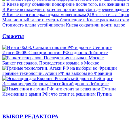
В Киеве врачу объявили подозрение после того, как женщина п
В Киеве вспыхнули протесты против вырубки деревьев ради т
В Киеве пенсионерка отдала мошенникам $18 тысяч из-за "пр
Миллионный залог и смерть близнецов: в Киеве раскрыли схем
Стоимость плана устойчивости Киева сократили почти вдвое
Сюжеты
Итоги 06.08: Санкции против РФ и дрон в Лейпциге
Банкет генералов. Последствия взрыва в Москве
Грязные технологии. Атаки РФ на выборы во Франции
Эскалация для Европы. Российский дрон в Лейпциге
Изменения в армии РФ: что стоит за решением Путина
ВЫБОР РЕДАКТОРА