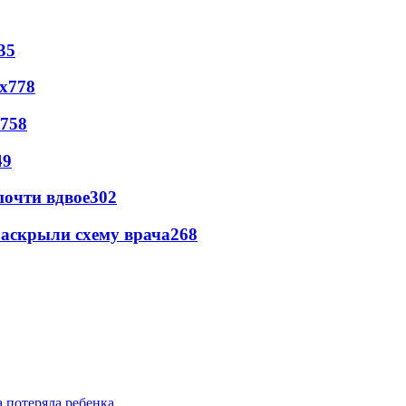
35
х
778
758
49
почти вдвое
302
раскрыли схему врача
268