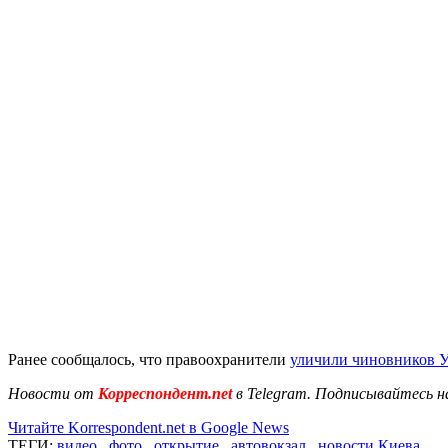
Ранее сообщалось, что правоохранители
уличили чиновников 
Новости от
Корреспондент.net
в Telegram. Подписывайтесь н
Читайте Korrespondent.net в Google News
ТЕГИ:
видео
,
фото
,
открытие
,
автовокзал
,
новости Киева