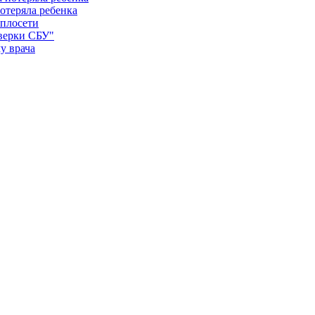
отеряла ребенка
еплосети
оверки СБУ"
у врача