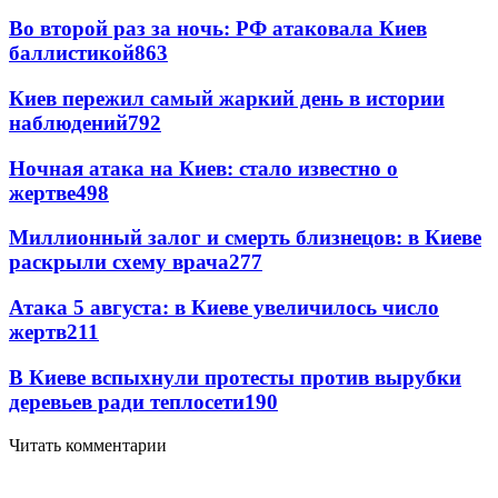
Во второй раз за ночь: РФ атаковала Киев
баллистикой
863
Киев пережил самый жаркий день в истории
наблюдений
792
Ночная атака на Киев: стало известно о
жертве
498
Миллионный залог и смерть близнецов: в Киеве
раскрыли схему врача
277
Атака 5 августа: в Киеве увеличилось число
жертв
211
В Киеве вспыхнули протесты против вырубки
деревьев ради теплосети
190
Читать комментарии