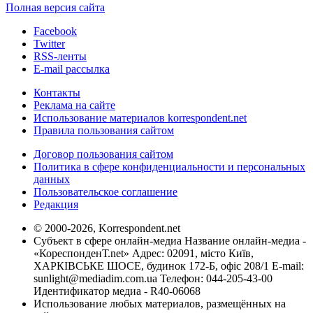
Полная версия сайта
Facebook
Twitter
RSS-ленты
E-mail рассылка
Контакты
Реклама на сайте
Использование материалов korrespondent.net
Правила пользования сайтом
Договор пользования сайтом
Политика в сфере конфиденциальности и персональных
данных
Пользовательское соглашение
Редакция
© 2000-2026, Korrespondent.net
Субъект в сфере онлайн-медиа Название онлайн-медиа -
«КореспонденТ.net» Адрес: 02091, місто Київ,
ХАРКІВСЬКЕ ШОСЕ, будинок 172-Б, офіс 208/1 E-mail:
sunlight@mediadim.com.ua
Телефон: 044-205-43-00
Идентификатор медиа - R40-06068
Использование любых материалов, размещённых на