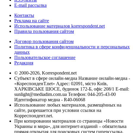
E-mail рассылка
Контакты
Реклама на сайте
Использование материалов korrespondent.net
Правила пользования сайтом
Договор пользования сайтом
Политика в сфере конфиденциальности и персональных
данных
Пользовательское соглашение
Редакция
© 2000-2026, Korrespondent.net
Субъект в сфере онлайн-медиа Название онлайн-медиа -
«КореспонденТ.net» Адрес: 02091, місто Київ,
ХАРКІВСЬКЕ ШОСЕ, будинок 172-Б, офіс 208/1 E-mail:
sunlight@mediadim.com.ua
Телефон: 044-205-43-00
Идентификатор медиа - R40-06068
Использование любых материалов, размещённых на
сайте, разрешается при условии ссылки на
Корреспондент.net.
При копировании материалов со страницы «Новости
Украины и мира», для интернет-изданий – обязательна
прямая открытая для поисковых систем гиперссылка.