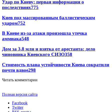
Удар по Киеву: первая информация о
последствиях
775
Киев под массированным баллистическим
ударом
752
В Киеве из-за атаки произошла утечка
аммиака
548
Дом за 3,8 млн и взятка от арестанта: дело
чиновника Киевского СИЗО
358
Стоимость плана устойчивости Киева сократили
почти вдвое
298
Читать комментарии
Полная версия сайта
Facebook
Twitter
RSS-ленты