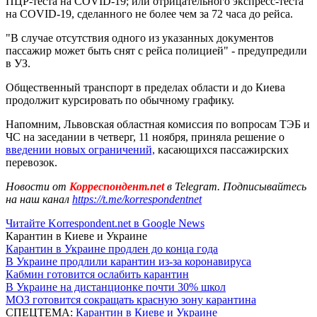
ПЦР-теста на COVID-19; или отрицательного экспресс-теста
на COVID-19, сделанного не более чем за 72 часа до рейса.
"В случае отсутствия одного из указанных документов
пассажир может быть снят с рейса полицией" - предупредили
в УЗ.
Общественный транспорт в пределах области и до Киева
продолжит курсировать по обычному графику.
Напомним, Львовская областная комиссия по вопросам ТЭБ и
ЧС на заседании в четверг, 11 ноября, приняла решение о
введении новых ограничений,
касающихся пассажирских
перевозок.
Новости от
Корреспондент.net
в Telegram. Подписывайтесь
на наш канал
https://t.me/korrespondentnet
Читайте Korrespondent.net в Google News
Карантин в Киеве и Украине
Карантин в Украине продлен до конца года
В Украине продлили карантин из-за коронавируса
Кабмин готовится ослабить карантин
В Украине на дистанционке почти 30% школ
МОЗ готовится сокращать красную зону карантина
СПЕЦТЕМА:
Карантин в Киеве и Украине