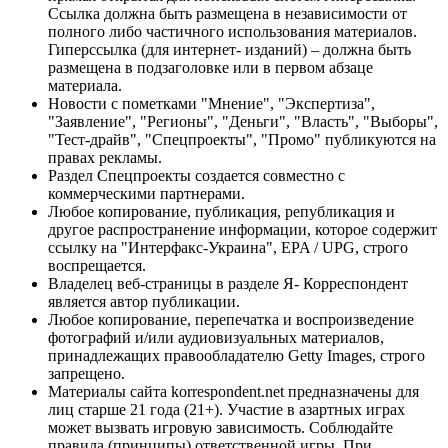
Ссылка должна быть размещена в независимости от
полного либо частичного использования материалов.
Гиперссылка (для интернет- изданий) – должна быть
размещена в подзаголовке или в первом абзаце
материала.
Новости с пометками "Мнение", "Экспертиза",
"Заявление", "Регионы", "Деньги", "Власть", "Выборы",
"Тест-драйв", "Спецпроекты", "Промо" публикуются на
правах рекламы.
Раздел Спецпроекты создается совместно с
коммерческими партнерами.
Любое копирование, публикация, републикация и
другое распространение информации, которое содержит
ссылку на "Интерфакс-Украина", EPA / UPG, строго
воспрещается.
Владелец веб-страницы в разделе Я- Корреспондент
является автор публикации.
Любое копирование, перепечатка и воспроизведение
фотографий и/или аудиовизуальных материалов,
принадлежащих правообладателю Getty Images, строго
запрещено.
Материалы сайта korrespondent.net предназначены для
лиц старше 21 года (21+). Участие в азартных играх
может вызвать игровую зависимость. Соблюдайте
правила (принципы) ответственной игры. При