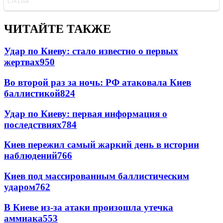
ЧИТАЙТЕ ТАКЖЕ
Удар по Киеву: стало известно о первых
жертвах
950
Во второй раз за ночь: РФ атаковала Киев
баллистикой
824
Удар по Киеву: первая информация о
последствиях
784
Киев пережил самый жаркий день в истории
наблюдений
766
Киев под массированным баллистическим
ударом
762
В Киеве из-за атаки произошла утечка
аммиака
553