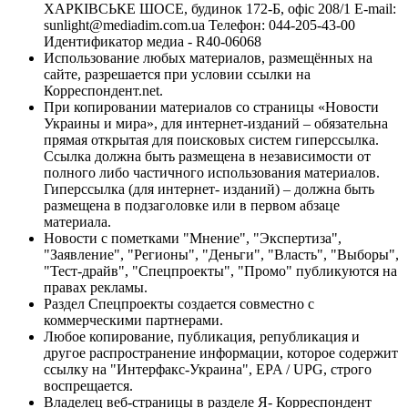
ХАРКІВСЬКЕ ШОСЕ, будинок 172-Б, офіс 208/1 E-mail:
sunlight@mediadim.com.ua
Телефон: 044-205-43-00
Идентификатор медиа - R40-06068
Использование любых материалов, размещённых на
сайте, разрешается при условии ссылки на
Корреспондент.net.
При копировании материалов со страницы «Новости
Украины и мира», для интернет-изданий – обязательна
прямая открытая для поисковых систем гиперссылка.
Ссылка должна быть размещена в независимости от
полного либо частичного использования материалов.
Гиперссылка (для интернет- изданий) – должна быть
размещена в подзаголовке или в первом абзаце
материала.
Новости с пометками "Мнение", "Экспертиза",
"Заявление", "Регионы", "Деньги", "Власть", "Выборы",
"Тест-драйв", "Спецпроекты", "Промо" публикуются на
правах рекламы.
Раздел Спецпроекты создается совместно с
коммерческими партнерами.
Любое копирование, публикация, републикация и
другое распространение информации, которое содержит
ссылку на "Интерфакс-Украина", EPA / UPG, строго
воспрещается.
Владелец веб-страницы в разделе Я- Корреспондент