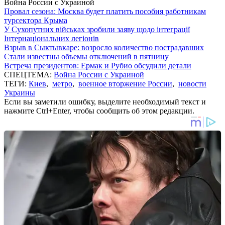
Война России с Украиной
Провал сезона: Москва будет платить пособия работникам
турсектора Крыма
У Сухопутних військах зробили заяву щодо інтеграції
Інтернаціональних легіонів
Взрыв в Сыктывкаре: возросло количество пострадавших
Стали известны объемы отключений в пятницу
Встреча президентов: Ермак и Рубио обсудили детали
СПЕЦТЕМА:
Война России с Украиной
ТЕГИ:
Киев
,
метро
,
военное вторжение России
,
новости
Украины
Если вы заметили ошибку, выделите необходимый текст и
нажмите Ctrl+Enter, чтобы сообщить об этом редакции.