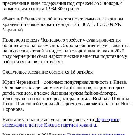
пресечения в виде содержания под стражей до 5 ноября, с
возможным залогом 1 984 800 гривен.
48-летний бизнесмен обвиняется по статьям о незаконном
хранении и сбыте наркотиков (ч. 1 ст. 307, ч. 1 ст. 309 УК
Украины).
Прокурор по делу Чернецкого требует у суда заключения
обвиняемого на восемь лет. Сторона обвинения указывает на
наличие свидетелей и видео, на котором видно, как в 2020
году Чернецкий сбыл наркотические вещества подставному
работнику силовых структур.
Следующее заседание состоится 18 октября.
Юрий Чернецкий – довольно популярная личность в Киеве.
Он является владельцем сети барбершопов, отцом пятерых
детей, певцом, а также бывшим мужем fashion-блогера,
телеведущей и главного редактора портала Вestin.ua Полины
Нени. Нынешней супругой Чернецкого является певица Инна
Воронова.
Напомним, в конце августа сообщалось, что
Чернецкого
задержали в центре Киева с партией кокаина
.