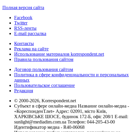
Полная версия сайта
Facebook
Twitter
RSS-ленты
E-mail рассылка
Контакты
Реклама на сайте
Использование материалов korrespondent.net
Правила пользования сайтом
Договор пользования сайтом
Политика в сфере конфиденциальности и персональных
данных
Пользовательское соглашение
Редакция
© 2000-2026, Korrespondent.net
Субъект в сфере онлайн-медиа Название онлайн-медиа -
«КореспонденТ.net» Адрес: 02091, місто Київ,
ХАРКІВСЬКЕ ШОСЕ, будинок 172-Б, офіс 208/1 E-mail:
sunlight@mediadim.com.ua
Телефон: 044-205-43-00
Идентификатор медиа - R40-06068