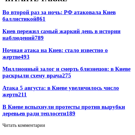
Во второй раз за ночь: РФ атаковала Киев
баллистикой
861
Киев пережил самый жаркий день в истории
наблюдений
789
Ночная атака на Киев: стало известно о
жертве
493
Миллионный залог и смерть близнецов: в Киеве
раскрыли схему врача
275
Атака 5 августа: в Киеве увеличилось число
жертв
211
В Киеве вспыхнули протесты против вырубки
деревьев ради теплосети
189
Читать комментарии