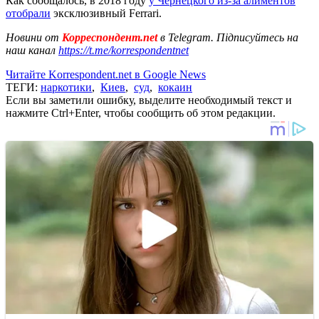
Как сообщалось, в 2018 году
у Чернецкого из-за алиментов
отобрали
эксклюзивный Ferrari.
Новини от
Корреспондент.net
в Telegram. Підписуйтесь на
наш канал
https://t.me/korrespondentnet
Читайте Korrespondent.net в Google News
ТЕГИ:
наркотики
,
Киев
,
суд
,
кокаин
Если вы заметили ошибку, выделите необходимый текст и
нажмите Ctrl+Enter, чтобы сообщить об этом редакции.