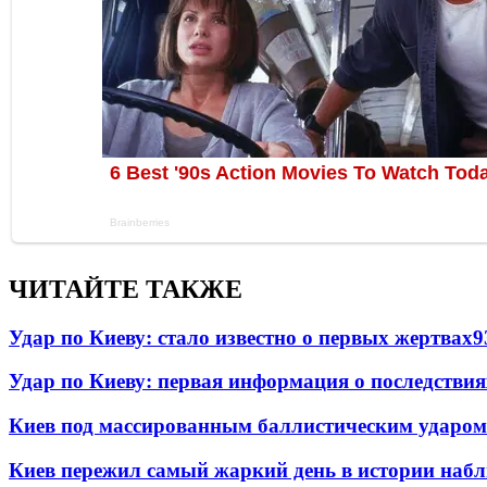
ЧИТАЙТЕ ТАКЖЕ
Удар по Киеву: стало известно о первых жертвах
9
Удар по Киеву: первая информация о последствия
Киев под массированным баллистическим ударом
Киев пережил самый жаркий день в истории наб