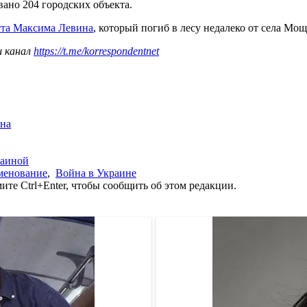
ано 204 городских объекта.
иста Максима Левина
, который погиб в лесу недалеко от села М
ш канал
https://t.me/korrespondentnet
ина
раиной
менование
,
Война в Украине
те Ctrl+Enter, чтобы сообщить об этом редакции.