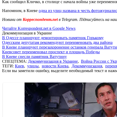
Как сообщил Кличко, в столице с начала войны уже переименов
Напомним, в Киеве
одна из улиц названа в честь фотожурнал
Новини от
Корреспондент.net
в Telegram. Підписуйтесь на на
Читайте Korrespondent.net в Google News
Декоммунизация в Украине
В Одессе планируют демонтировать памятник Горькому
Одесским депутатам рекомендуют переименовать два района
В Киеве планируют перезахоронение останков генерала Ватут
Киевсовет переименовал проспект и площадь Победы
В Киеве снесли памятник Ватутину
СПЕЦТЕМА:
Декоммунизация в Украине
,
Война России с Ук
ТЕГИ:
Киев
,
улицы
,
новости Киева
,
Декоммунизация
,
переи
Если вы заметили ошибку, выделите необходимый текст и нажми