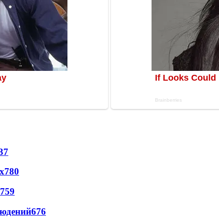
37
х
780
759
людений
676