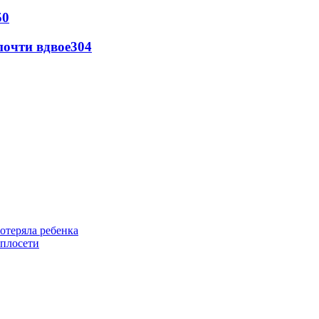
50
почти вдвое
304
отеряла ребенка
еплосети