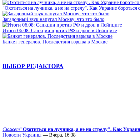
"Охотиться на лучника, а не на стрелу". Как Украине бороться 
Загадочный звук напугал Москву: что это было
Итоги 06.08: Санкции против РФ и дрон в Лейпциге
Банкет генералов. Последствия взрыва в Москве
ВЫБОР РЕДАКТОРА
Сюжет
"Охотиться на лучника, а не на стрелу". Как Украи
Новости Украины
— Вчера, 16:38