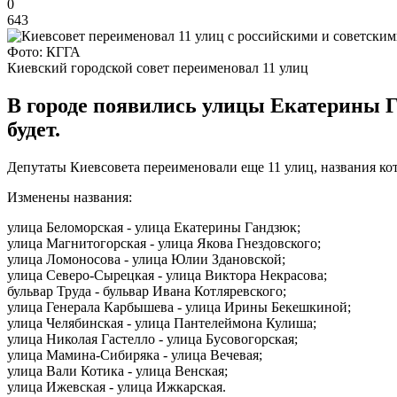
0
643
Фото: КГГА
Киевский городской совет переименовал 11 улиц
В городе появились улицы Екатерины 
будет.
Депутаты Киевсовета переименовали еще 11 улиц, названия ко
Изменены названия:
улица Беломорская - улица Екатерины Гандзюк;
улица Магнитогорская - улица Якова Гнездовского;
улица Ломоносова - улица Юлии Здановской;
улица Северо-Сырецкая - улица Виктора Некрасова;
бульвар Труда - бульвар Ивана Котляревского;
улица Генерала Карбышева - улица Ирины Бекешкиной;
улица Челябинская - улица Пантелеймона Кулиша;
улица Николая Гастелло - улица Бусовогорская;
улица Мамина-Сибиряка - улица Вечевая;
улица Вали Котика - улица Венская;
улица Ижевская - улица Ижкарская.