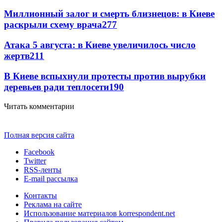
Миллионный залог и смерть близнецов: в Киеве
раскрыли схему врача
277
Атака 5 августа: в Киеве увеличилось число
жертв
211
В Киеве вспыхнули протесты против вырубки
деревьев ради теплосети
190
Читать комментарии
Полная версия сайта
Facebook
Twitter
RSS-ленты
E-mail рассылка
Контакты
Реклама на сайте
Использование материалов korrespondent.net