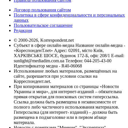
Правила пользования сайтом
Договор пользования сайтом
Политика в сфере конфиденциальности и персональных
данных
Пользовательское соглашение
Редакция
© 2000-2026, Korrespondent.net
Субъект в сфере онлайн-медиа Название онлайн-медиа -
«КореспонденТ.net» Адрес: 02091, місто Київ,
ХАРКІВСЬКЕ ШОСЕ, будинок 172-Б, офіс 208/1 E-mail:
sunlight@mediadim.com.ua
Телефон: 044-205-43-00
Идентификатор медиа - R40-06068
Использование любых материалов, размещённых на
сайте, разрешается при условии ссылки на
Корреспондент.net.
При копировании материалов со страницы «Новости
Украины и мира», для интернет-изданий – обязательна
прямая открытая для поисковых систем гиперссылка.
Ссылка должна быть размещена в независимости от
полного либо частичного использования материалов.
Гиперссылка (для интернет- изданий) – должна быть
размещена в подзаголовке или в первом абзаце
материала.
Новости с пометками "Мнение", "Экспертиза",