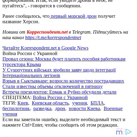
формирования. Итак, если увидите дроны в небе, не
пугайтесь", - говорится в сообщении.
Ранее сообщалось, что
первый морской дрон
получит
название Херсон.
Новини от
Корреспондент.net
в Telegram. Підписуйтесь на
наш канал
https://t.me/korrespondentnet
Читайте Korrespondent.net в Google News
Война России с Украиной
Провал сезона: Москва будет платить пособия работникам
турсектора Крыма
У Сухопутних військах зробили заяву щодо інтеграції
Інтернаціональних легіонів
Взрыв в Сыктывкаре: возросло количество пострадавших
Стали известны объемы отключений в пятницу
Встреча президентов: Ермак и Рубио обсудили детали
СПЕЦТЕМА:
Война России с Украиной
ТЕГИ:
Киев
,
Киевская область
,
учения
,
БПЛА
,
беспилотник
,
разведка
,
дрон
,
новости Киева
,
Военные
учения
Если вы заметили ошибку, выделите необходимый текст и
нажмите Ctrl+Enter, чтобы сообщить об этом редакции.