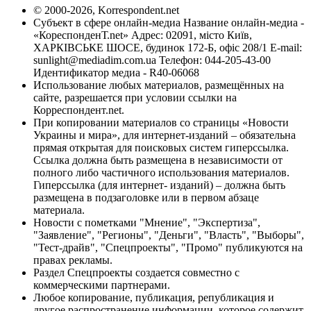
© 2000-2026, Korrespondent.net
Субъект в сфере онлайн-медиа Название онлайн-медиа -
«КореспонденТ.net» Адрес: 02091, місто Київ,
ХАРКІВСЬКЕ ШОСЕ, будинок 172-Б, офіс 208/1 E-mail:
sunlight@mediadim.com.ua
Телефон: 044-205-43-00
Идентификатор медиа - R40-06068
Использование любых материалов, размещённых на
сайте, разрешается при условии ссылки на
Корреспондент.net.
При копировании материалов со страницы «Новости
Украины и мира», для интернет-изданий – обязательна
прямая открытая для поисковых систем гиперссылка.
Ссылка должна быть размещена в независимости от
полного либо частичного использования материалов.
Гиперссылка (для интернет- изданий) – должна быть
размещена в подзаголовке или в первом абзаце
материала.
Новости с пометками "Мнение", "Экспертиза",
"Заявление", "Регионы", "Деньги", "Власть", "Выборы",
"Тест-драйв", "Спецпроекты", "Промо" публикуются на
правах рекламы.
Раздел Спецпроекты создается совместно с
коммерческими партнерами.
Любое копирование, публикация, републикация и
другое распространение информации, которое содержит