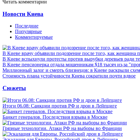
Читать комментарии
Новости Киева
Последние
Популярные
Комментируемые
В Киеве врачу объявили подозрение после того, как женщина п
В Киеве вспыхнули протесты против вырубки деревьев ради т
В Киеве пенсионерка отдала мошенникам $18 тысяч из-за "пр
Миллионный залог и смерть близнецов: в Киеве раскрыли схем
Стоимость плана устойчивости Киева сократили почти вдвое
Сюжеты
Итоги 06.08: Санкции против РФ и дрон в Лейпциге
Банкет генералов. Последствия взрыва в Москве
Грязные технологии. Атаки РФ на выборы во Франции
Эскалация для Европы. Российский дрон в Лейпциге