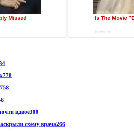
34
х
778
758
48
почти вдвое
300
раскрыли схему врача
266