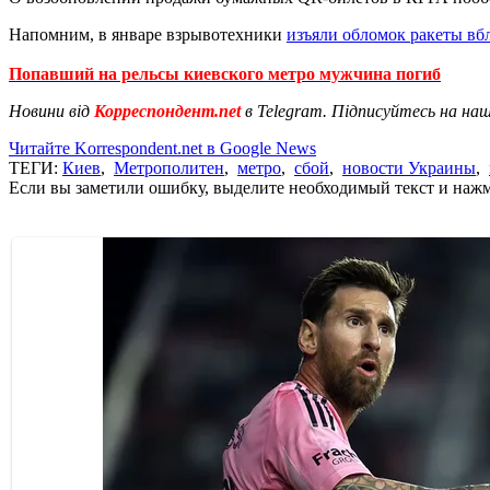
Напомним, в январе взрывотехники
изъяли обломок ракеты вб
Попавший на рельсы киевского метро мужчина погиб
Новини від
Корреспондент.net
в Telegram. Підписуйтесь на на
Читайте Korrespondent.net в Google News
ТЕГИ:
Киев
,
Метрополитен
,
метро
,
сбой
,
новости Украины
,
Если вы заметили ошибку, выделите необходимый текст и нажми