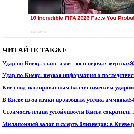
ЧИТАЙТЕ ТАКЖЕ
Удар по Киеву: стало известно о первых жертвах
9
Удар по Киеву: первая информация о последствия
Киев под массированным баллистическим ударом
В Киеве из-за атаки произошла утечка аммиака
5
Стоимость плана устойчивости Киева сократили 
Миллионный залог и смерть близнецов: в Киеве 