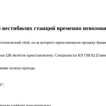
В вестибюлях станций временно невозм
 технический сбой, из-за которого приостановили продажу бум
жных QR-билетов приостановлена. Специалисты КП ГИОЦ (Глав
вами оплаты проезда:
й";
ещали сообщит дополнительно.