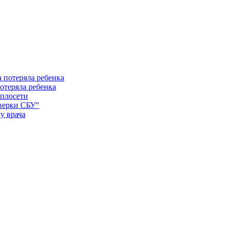
отеряла ребенка
еплосети
оверки СБУ"
у врача